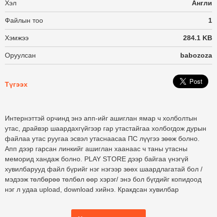
Хэл
Англи
Файлын тоо
1
Хэмжээ
284.1 KB
Оруулсан
babozoza
Түгээх
Интернэттэй орчинд энэ апп-ийг ашиглан ямар ч холболтын
утас, драйвэр шаардахгүйгээр гар утастайгаа холбогдож дурын
файлаа утас руугаа эсвэл утаснаасаа ПС лүүгээ зөөж болно.
Апп дээр гарсан линкийг ашиглан хаанаас ч таны утасны
меморид хандаж болно. PLAY STORE дээр байгаа үнэгүй
хувилбарууд файл бүрийг нэг нэгээр зөөх шаардлагатай бол /
мэдээж төлбөрөө төлбөл өөр хэрэг/ энэ бол бүгдийг копидоод
нэг л удаа upload, download хийнэ. Кракдсан хувилбар