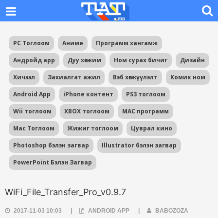
PC Тоглоом
Аниме
Программ хангамж
Андройд app
Дуу хөгжим
Ном сурах бичиг
Дизайн
Хичээл
Захиалгат ажил
Вэб хөгжүүлэлт
Комик ном
Android App
iPhone контент
PS3 тоглоом
Wii тоглоом
XBOX тоглоом
MAC программ
Mac Тоглоом
Жижиг тоглоом
Цуврал кино
Photoshop бэлэн загвар
Illustrator бэлэн загвар
PowerPoint Бэлэн Загвар
WiFi_File_Transfer_Pro_v0.9.7
2017-11-03 10:03
|
ANDROID APP
|
BABOZOZA