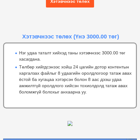
Хэтэвчнээс төлөх
Хэтэвчнээс төлөх
(Үнэ 3000.00 төг)
Нэг удаа таталт хийхэд таны хэтэвчнээс 3000.00 төг
хасагдана.
Төлбөр хийгдсэнээс хойш 24 цагийн дотор контентын
харгалзах файлыг 8 удаагийн оролдлогоор татаж авах
ёстой ба хугацаа хэтэрсэн болон 8 аас дээш удаа
амжилтгүй оролдлого хийсэн тохиолдолд татаж авах
боломжгүй болохыг анхаарна уу.