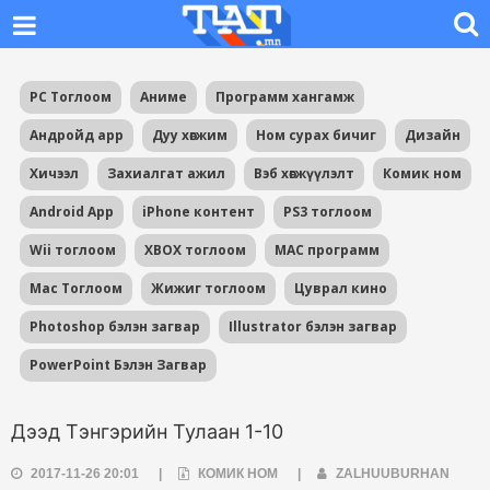
PC Тоглоом
Аниме
Программ хангамж
Андройд app
Дуу хөгжим
Ном сурах бичиг
Дизайн
Хичээл
Захиалгат ажил
Вэб хөгжүүлэлт
Комик ном
Android App
iPhone контент
PS3 тоглоом
Wii тоглоом
XBOX тоглоом
MAC программ
Mac Тоглоом
Жижиг тоглоом
Цуврал кино
Photoshop бэлэн загвар
Illustrator бэлэн загвар
PowerPoint Бэлэн Загвар
Дээд Тэнгэрийн Тулаан 1-10
2017-11-26 20:01
|
КОМИК НОМ
|
ZALHUUBURHAN