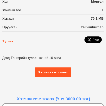
Хэл
Монгол
Файлын тоо
1
Хэмжээ
70.1 MB
Оруулсан
zalhuuburhan
Түгээх
Дээд Тэнгэрийн тулаан эхний 10 анги
Хэтэвчнээс төлөх
Хэтэвчнээс төлөх
(Үнэ 3000.00 төг)