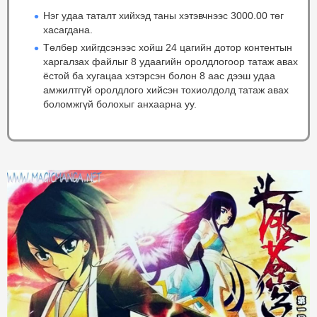
Нэг удаа таталт хийхэд таны хэтэвчнээс 3000.00 төг
хасагдана.
Төлбөр хийгдсэнээс хойш 24 цагийн дотор контентын
харгалзах файлыг 8 удаагийн оролдлогоор татаж авах
ёстой ба хугацаа хэтэрсэн болон 8 аас дээш удаа
амжилтгүй оролдлого хийсэн тохиолдолд татаж авах
боломжгүй болохыг анхаарна уу.