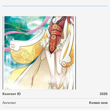
Контент ID
3335
Ангилал
Комик ном