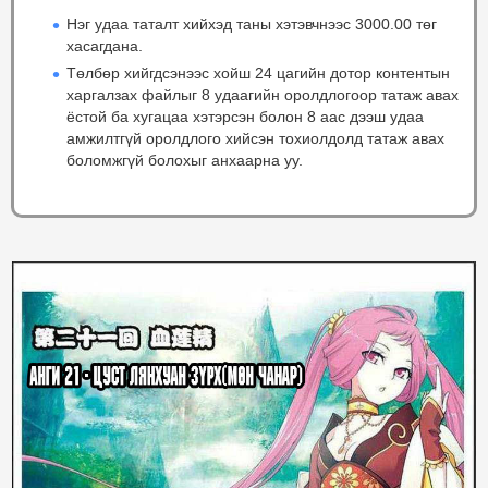
Нэг удаа таталт хийхэд таны хэтэвчнээс 3000.00 төг
хасагдана.
Төлбөр хийгдсэнээс хойш 24 цагийн дотор контентын
харгалзах файлыг 8 удаагийн оролдлогоор татаж авах
ёстой ба хугацаа хэтэрсэн болон 8 аас дээш удаа
амжилтгүй оролдлого хийсэн тохиолдолд татаж авах
боломжгүй болохыг анхаарна уу.