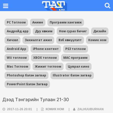
PC Тоглоом
Аниме
Программ хангамж
Андройд app
Дуу хөгжим
Ном сурах бичиг
Дизайн
Хичээл
Захиалгат ажил
Вэб хөгжүүлэлт
Комик ном
Android App
iPhone контент
PS3 тоглоом
Wii тоглоом
XBOX тоглоом
MAC программ
Mac Тоглоом
Жижиг тоглоом
Цуврал кино
Photoshop бэлэн загвар
Illustrator бэлэн загвар
PowerPoint Бэлэн Загвар
Дээд Тэнгэрийн Тулаан 21-30
2017-11-26 20:01
|
КОМИК НОМ
|
ZALHUUBURHAN