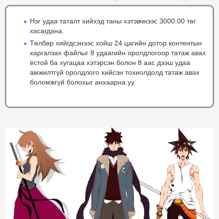
Нэг удаа таталт хийхэд таны хэтэвчнээс 3000.00 төг
хасагдана.
Төлбөр хийгдсэнээс хойш 24 цагийн дотор контентын
харгалзах файлыг 8 удаагийн оролдлогоор татаж авах
ёстой ба хугацаа хэтэрсэн болон 8 аас дээш удаа
амжилтгүй оролдлого хийсэн тохиолдолд татаж авах
боломжгүй болохыг анхаарна уу.