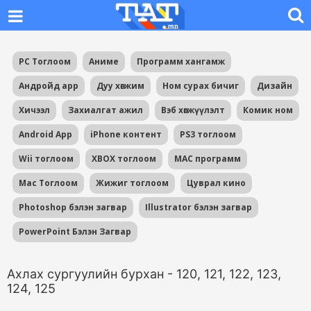
PC Тоглоом
Аниме
Программ хангамж
Андройд app
Дуу хөгжим
Ном сурах бичиг
Дизайн
Хичээл
Захиалгат ажил
Вэб хөгжүүлэлт
Комик ном
Android App
iPhone контент
PS3 тоглоом
Wii тоглоом
XBOX тоглоом
MAC программ
Mac Тоглоом
Жижиг тоглоом
Цуврал кино
Photoshop бэлэн загвар
Illustrator бэлэн загвар
PowerPoint Бэлэн Загвар
Ахлах сургуулийн бурхан - 120, 121, 122, 123,
124, 125