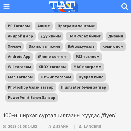
PC Тоглоом
Аниме
Программ хангамж
Андройд app
Дуу хөгжим
Ном сурах бичиг
Дизайн
Хичээл
Захиалгат ажил
Вэб хөгжүүлэлт
Комик ном
Android App
iPhone контент
PS3 тоглоом
Wii тоглоом
XBOX тоглоом
MAC программ
Mac Тоглоом
Жижиг тоглоом
Цуврал кино
Photoshop бэлэн загвар
Illustrator бэлэн загвар
PowerPoint Бэлэн Загвар
100-н ширхэг сурталчилгааны хуудас /flyer/
2018-01-08 14:02
|
ДИЗАЙН
|
LANCERS