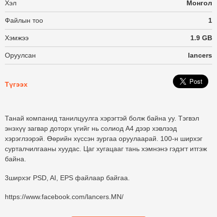
Хэл
Монгол
Файлын тоо
1
Хэмжээ
1.9 GB
Оруулсан
lancers
Түгээх
Танай компанид танилцуулга хэрэгтэй болж байна уу. Тэгвэл
энэхүү загвар доторх үгийг нь солиод
А4
дээр хэвлээд
хэрэглээрэй. Өөрийн хүссэн зургаа оруулаарай. 100-н ширхэг
сурталчилгааны хуудас.
Цаг хугацааг тань хэмнэнэ гэдэгт итгэж
байна.
3ширхэг PSD, AI, EPS файлаар байгаа.
https://www.facebook.com/lancers.MN/