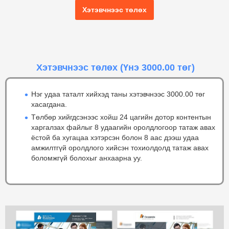
Хэтэвчнээс төлөх
Хэтэвчнээс төлөх
(Үнэ 3000.00 төг)
Нэг удаа таталт хийхэд таны хэтэвчнээс 3000.00 төг
хасагдана.
Төлбөр хийгдсэнээс хойш 24 цагийн дотор контентын
харгалзах файлыг 8 удаагийн оролдлогоор татаж авах
ёстой ба хугацаа хэтэрсэн болон 8 аас дээш удаа
амжилтгүй оролдлого хийсэн тохиолдолд татаж авах
боломжгүй болохыг анхаарна уу.