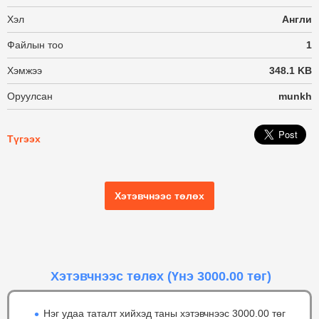
Хэл
Англи
Файлын тоо
1
Хэмжээ
348.1 KB
Оруулсан
munkh
Түгээх
Хэтэвчнээс төлөх
Хэтэвчнээс төлөх
(Үнэ 3000.00 төг)
Нэг удаа таталт хийхэд таны хэтэвчнээс 3000.00 төг