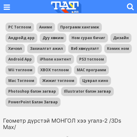
PC Тоглоом
Аниме
Программ хангамж
Андройд app
Дуу хөгжим
Ном сурах бичиг
Дизайн
Хичээл
Захиалгат ажил
Вэб хөгжүүлэлт
Комик ном
Android App
iPhone контент
PS3 тоглоом
Wii тоглоом
XBOX тоглоом
MAC программ
Mac Тоглоом
Жижиг тоглоом
Цуврал кино
Photoshop бэлэн загвар
Illustrator бэлэн загвар
PowerPoint Бэлэн Загвар
Геометр дүрстэй МОНГОЛ хээ угалз-2 /3Ds
Max/