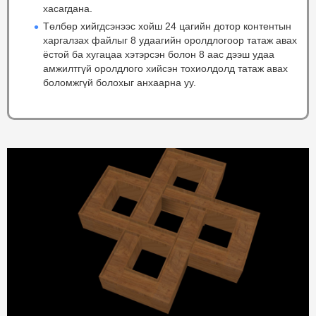
хасагдана.
Төлбөр хийгдсэнээс хойш 24 цагийн дотор контентын
харгалзах файлыг 8 удаагийн оролдлогоор татаж авах
ёстой ба хугацаа хэтэрсэн болон 8 аас дээш удаа
амжилтгүй оролдлого хийсэн тохиолдолд татаж авах
боломжгүй болохыг анхаарна уу.