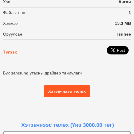
Хэл
Англи
Файлын тоо
1
Хэмжээ
15.3 MB
Оруулсан
lsuhee
Түгээх
Бүх samsung утасны драйвер таниулагч
Хэтэвчнээс төлөх
Хэтэвчнээс төлөх
(Үнэ 3000.00 төг)