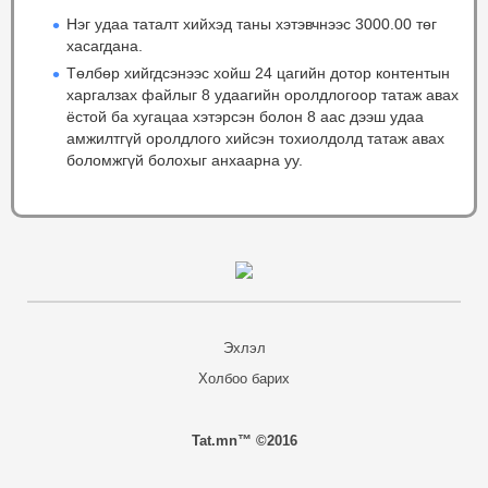
Нэг удаа таталт хийхэд таны хэтэвчнээс 3000.00 төг
хасагдана.
Төлбөр хийгдсэнээс хойш 24 цагийн дотор контентын
харгалзах файлыг 8 удаагийн оролдлогоор татаж авах
ёстой ба хугацаа хэтэрсэн болон 8 аас дээш удаа
амжилтгүй оролдлого хийсэн тохиолдолд татаж авах
боломжгүй болохыг анхаарна уу.
Эхлэл
Холбоо барих
Tat.mn™ ©2016