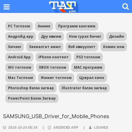
PC Тоглоом
Аниме
Программ хангамж
Андройд app
Дуу хөгжим
Ном сурах бичиг
Дизайн
Хичээл
Захиалгат ажил
Вэб хөгжүүлэлт
Комик ном
Android App
iPhone контент
PS3 тоглоом
Wii тоглоом
XBOX тоглоом
MAC программ
Mac Тоглоом
Жижиг тоглоом
Цуврал кино
Photoshop бэлэн загвар
Illustrator бэлэн загвар
PowerPoint Бэлэн Загвар
SAMSUNG_USB_Driver_for_Mobile_Phones
2016-10-24 08:34
|
ANDROID APP
|
LSUHEE