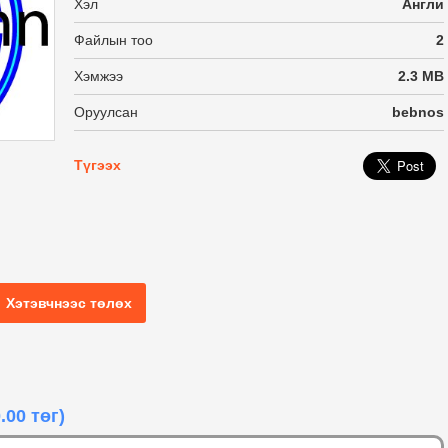
Хэл
Англи
Файлын тоо
2
Хэмжээ
2.3 MB
Оруулсан
bebnos
Түгээх
Хэтэвчнээс төлөх
.00 төг)