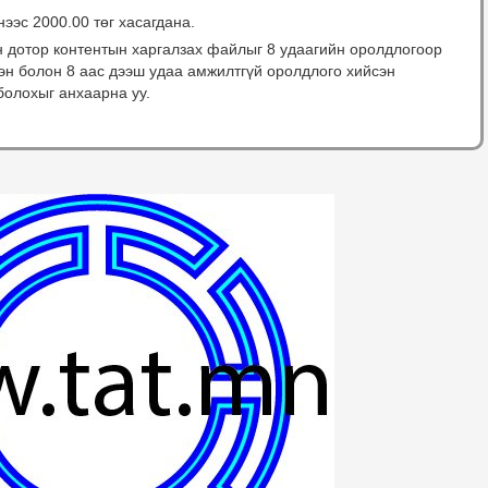
нээс 2000.00 төг хасагдана.
н дотор контентын харгалзах файлыг 8 удаагийн оролдлогоор
сэн болон 8 аас дээш удаа амжилтгүй оролдлого хийсэн
болохыг анхаарна уу.