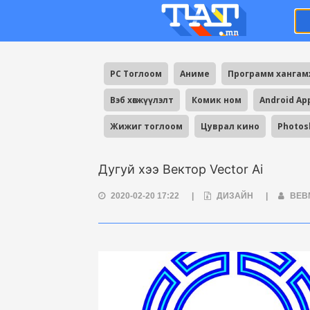
PC Тоглоом
Аниме
Программ ханга
Вэб хөгжүүлэлт
Комик ном
Android Ap
Жижиг тоглоом
Цуврал кино
Photos
Дугуй хээ Вектор Vector Ai
2020-02-20 17:22
|
ДИЗАЙН
|
BEB