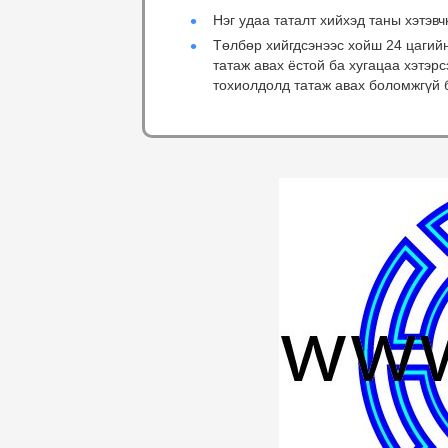
Нэг удаа таталт хийхэд таны хэтэвч
Төлбөр хийгдсэнээс хойш 24 цагий
татаж авах ёстой ба хугацаа хэтэр
тохиолдолд татаж авах боломжгүй 