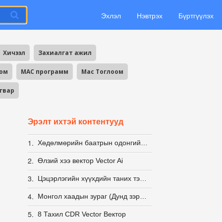
Эхлэл
Нэвтрэх
Бүртгүүлэх
Хичээл
Захиалгат ажил
оом
MAC программ
Mac Тоглоом
агвар
Эрэлт ихтэй контентууд
1.
Хөдөлмөрийн баатрын одонгийн загвар PSD
2.
Өлзий хээ вектор Vector Ai
3.
Цэцэрлэгийн хүүхдийн таних тэмдэг
4.
Монгол хаадын зураг (Дунд зэргийн нягтралтай)
5.
8 Тахил CDR Vector Вектор