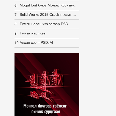
6.
Mogul font буюу Моногл фонтнууд
7.
Solid Works 2015 Crack-н хамт 100% ажилладаг
8.
Түмэн насан хээ загвар PSD
9.
Түмэн наст хээ
10.
Алхан хээ – PSD, AI