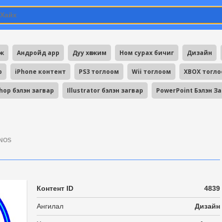
мж
Андройд app
Дуу хөгжим
Ном сурах бичиг
Дизайн
p
iPhone контент
PS3 тоглоом
Wii тоглоом
XBOX тогл
hop бэлэн загвар
Illustrator бэлэн загвар
PowerPoint Бэлэн З
NOS
Контент ID
4839
Ангилал
Дизайн