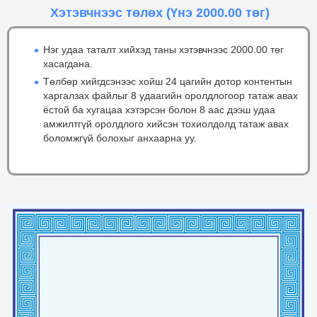
Хэтэвчнээс төлөх
(Үнэ 2000.00 төг)
Нэг удаа таталт хийхэд таны хэтэвчнээс 2000.00 төг
хасагдана.
Төлбөр хийгдсэнээс хойш 24 цагийн дотор контентын
харгалзах файлыг 8 удаагийн оролдлогоор татаж авах
ёстой ба хугацаа хэтэрсэн болон 8 аас дээш удаа
амжилтгүй оролдлого хийсэн тохиолдолд татаж авах
боломжгүй болохыг анхаарна уу.