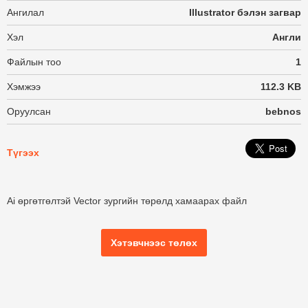
Ангилал
Illustrator бэлэн загвар
Хэл
Англи
Файлын тоо
1
Хэмжээ
112.3 KB
Оруулсан
bebnos
Түгээх
Ai өргөтгөлтэй Vector зургийн төрөлд хамаарах файл
Хэтэвчнээс төлөх