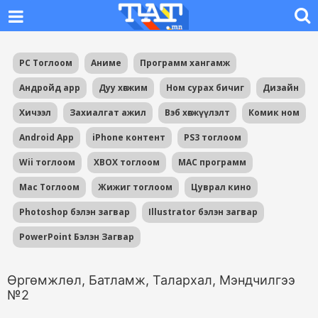
PC Тоглоом
Аниме
Программ хангамж
Андройд app
Дуу хөгжим
Ном сурах бичиг
Дизайн
Хичээл
Захиалгат ажил
Вэб хөгжүүлэлт
Комик ном
Android App
iPhone контент
PS3 тоглоом
Wii тоглоом
XBOX тоглоом
MAC программ
Mac Тоглоом
Жижиг тоглоом
Цуврал кино
Photoshop бэлэн загвар
Illustrator бэлэн загвар
PowerPoint Бэлэн Загвар
Өргөмжлөл, Батламж, Талархал, Мэндчилгээ
№2