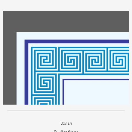
Эхлэл
Холбоо барих