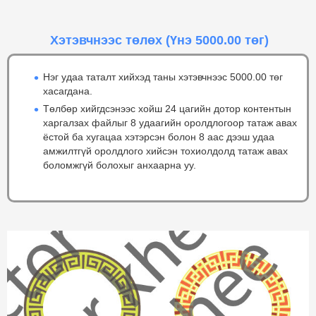
Хэтэвчнээс төлөх
(Үнэ 5000.00 төг)
Нэг удаа таталт хийхэд таны хэтэвчнээс 5000.00 төг
хасагдана.
Төлбөр хийгдсэнээс хойш 24 цагийн дотор контентын
харгалзах файлыг 8 удаагийн оролдлогоор татаж авах
ёстой ба хугацаа хэтэрсэн болон 8 аас дээш удаа
амжилтгүй оролдлого хийсэн тохиолдолд татаж авах
боломжгүй болохыг анхаарна уу.