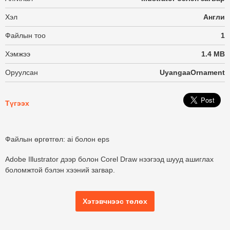
Хэл
Англи
Файлын тоо
1
Хэмжээ
1.4 MB
Оруулсан
UyangaaOrnament
Түгээх
Файлын өргөтгөл: ai болон eps
Adobe Illustrator дээр болон Corel Draw нээгээд шууд ашиглах
боломжтой бэлэн хээний загвар.
Хэтэвчнээс төлөх