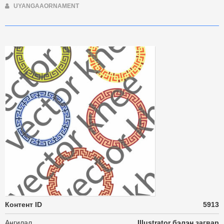
UYANGAAORNAMENT
Контент ID
5913
Ангилал
Illustrator бэлэн загвар