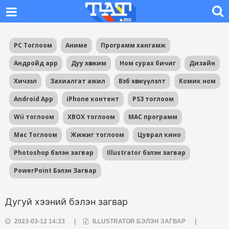
PC Тоглоом
Аниме
Программ хангамж
Андройд app
Дуу хөгжим
Ном сурах бичиг
Дизайн
Хичээл
Захиалгат ажил
Вэб хөгжүүлэлт
Комик ном
Android App
iPhone контент
PS3 тоглоом
Wii тоглоом
XBOX тоглоом
MAC программ
Mac Тоглоом
Жижиг тоглоом
Цуврал кино
Photoshop бэлэн загвар
Illustrator бэлэн загвар
PowerPoint Бэлэн Загвар
Дугуй хээний бэлэн загвар
2023-03-12 14:33
|
ILLUSTRATOR БЭЛЭН ЗАГВАР
|