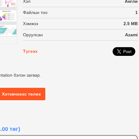
Хэл
Англи
Файлын тоо
1
Хэмжээ
2.5 MB
Оруулсан
Azami
Түгээх
tation бэлэн загвар.
Хэтэвчнээс төлөх
.00 төг)