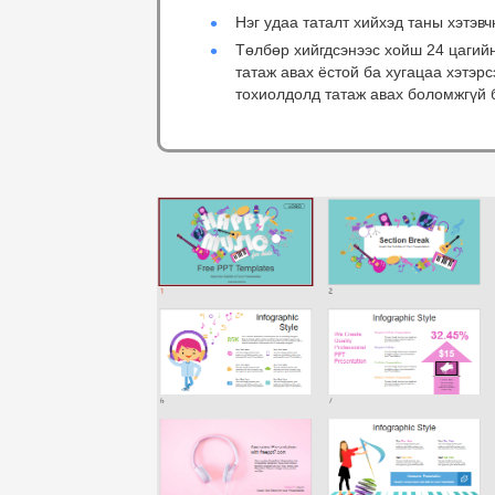
Нэг удаа таталт хийхэд таны хэтэвч
Төлбөр хийгдсэнээс хойш 24 цагий
татаж авах ёстой ба хугацаа хэтэр
тохиолдолд татаж авах боломжгүй 