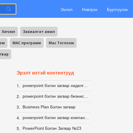
Эхлэл
Нэвтрэх
Бүртгүүлэх
Хичээл
Захиалгат ажил
оом
MAC программ
Mac Тоглоом
агвар
Эрэлт ихтэй контентууд
1.
powerpoint бэлэн загвар хөдөлгөөнт ИНФОГРАФИК
2.
powerpoint бэлэн загвар бизнис стартап
3.
Business Plan Бэлэн загвар
4.
powerpoint бэлэн загвар компанын
5.
PowerPoint Бэлэн Загвар №23