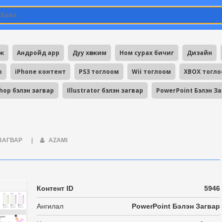
мж
Андройд app
Дуу хөгжим
Ном сурах бичиг
Дизайн
p
iPhone контент
PS3 тоглоом
Wii тоглоом
XBOX тогл
hop бэлэн загвар
Illustrator бэлэн загвар
PowerPoint Бэлэн З
 ЗАГВАР
|
AZAMI
Контент ID
5946
Ангилал
PowerPoint Бэлэн Загвар