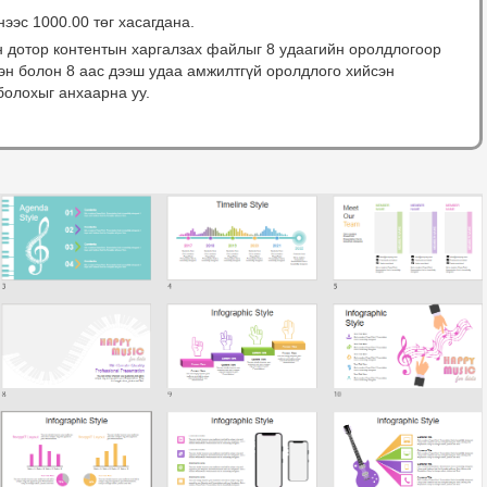
нээс 1000.00 төг хасагдана.
н дотор контентын харгалзах файлыг 8 удаагийн оролдлогоор
сэн болон 8 аас дээш удаа амжилтгүй оролдлого хийсэн
болохыг анхаарна уу.