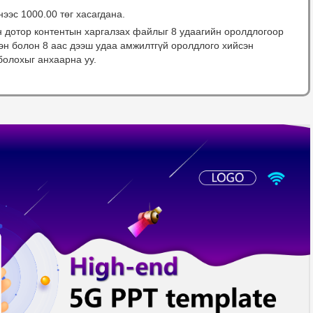
нээс 1000.00 төг хасагдана.
н дотор контентын харгалзах файлыг 8 удаагийн оролдлогоор
сэн болон 8 аас дээш удаа амжилтгүй оролдлого хийсэн
болохыг анхаарна уу.