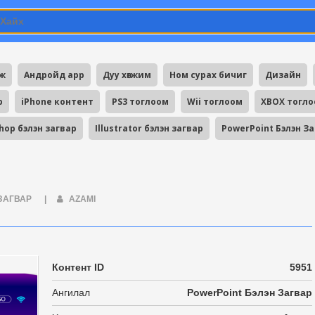
мж
Андройд app
Дуу хөгжим
Ном сурах бичиг
Дизайн
p
iPhone контент
PS3 тоглоом
Wii тоглоом
XBOX тогл
hop бэлэн загвар
Illustrator бэлэн загвар
PowerPoint Бэлэн З
 ЗАГВАР
|
AZAMI
Контент ID
5951
Ангилал
PowerPoint Бэлэн Загвар