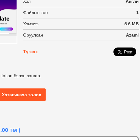
Хэл
Англи
Файлын тоо
1
Хэмжээ
5.6 MB
Оруулсан
Azami
Түгээх
tation бэлэн загвар.
Хэтэвчнээс төлөх
.00 төг)