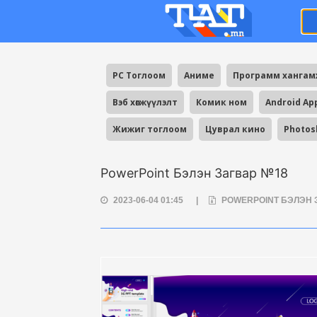
PC Тоглоом
Аниме
Программ ханга
Вэб хөгжүүлэлт
Комик ном
Android Ap
Жижиг тоглоом
Цуврал кино
Photos
PowerPoint Бэлэн Загвар №18
2023-06-04 01:45
|
POWERPOINT БЭЛЭН