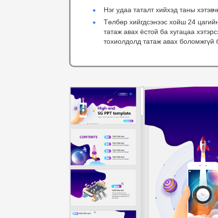
Нэг удаа таталт хийхэд таны хэтэвч
Төлбөр хийгдсэнээс хойш 24 цагий
татаж авах ёстой ба хугацаа хэтэр
тохиолдолд татаж авах боломжгүй 