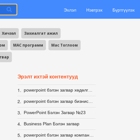
Эхлэл
Нэвтрэх
Бүртгүүлэх
Хичээл
Захиалгат ажил
оом
MAC программ
Mac Тоглоом
агвар
Эрэлт ихтэй контентууд
1.
powerpoint бэлэн загвар хөдөлгөөнт ИНФОГРАФИК
2.
powerpoint бэлэн загвар бизнис стартап
3.
PowerPoint Бэлэн Загвар №23
4.
Business Plan Бэлэн загвар
5.
powerpoint бэлэн загвар компанын