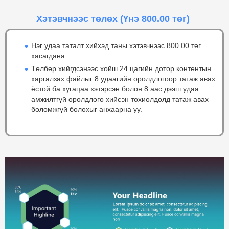
Хэтэвчнээс төлөх
(Үнэ 800.00 төг)
Нэг удаа таталт хийхэд таны хэтэвчнээс 800.00 төг
хасагдана.
Төлбөр хийгдсэнээс хойш 24 цагийн дотор контентын
харгалзах файлыг 8 удаагийн оролдлогоор татаж авах
ёстой ба хугацаа хэтэрсэн болон 8 аас дээш удаа
амжилтгүй оролдлого хийсэн тохиолдолд татаж авах
боломжгүй болохыг анхаарна уу.