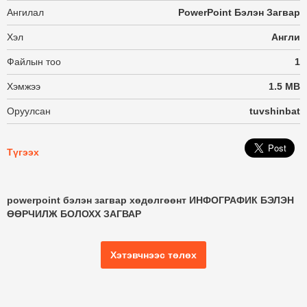
Ангилал
PowerPoint Бэлэн Загвар
Хэл
Англи
Файлын тоо
1
Хэмжээ
1.5 MB
Оруулсан
tuvshinbat
Түгээх
powerpoint бэлэн загвар хөдөлгөөнт ИНФОГРАФИК БЭЛЭН
ӨӨРЧИЛЖ БОЛОХХ ЗАГВАР
Хэтэвчнээс төлөх