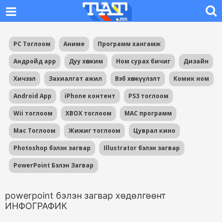
PC Тоглоом
Аниме
Программ хангамж
Андройд app
Дуу хөгжим
Ном сурах бичиг
Дизайн
Хичээл
Захиалгат ажил
Вэб хөгжүүлэлт
Комик ном
Android App
iPhone контент
PS3 тоглоом
Wii тоглоом
XBOX тоглоом
MAC программ
Mac Тоглоом
Жижиг тоглоом
Цуврал кино
Photoshop бэлэн загвар
Illustrator бэлэн загвар
PowerPoint Бэлэн Загвар
powerpoint бэлэн загвар хөдөлгөөнт
ИНФОГРАФИК