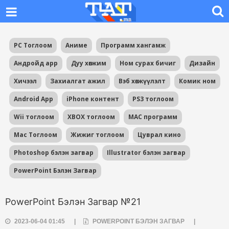
PC Тоглоом
Аниме
Программ хангамж
Андройд app
Дуу хөгжим
Ном сурах бичиг
Дизайн
Хичээл
Захиалгат ажил
Вэб хөгжүүлэлт
Комик ном
Android App
iPhone контент
PS3 тоглоом
Wii тоглоом
XBOX тоглоом
MAC программ
Mac Тоглоом
Жижиг тоглоом
Цуврал кино
Photoshop бэлэн загвар
Illustrator бэлэн загвар
PowerPoint Бэлэн Загвар
PowerPoint Бэлэн Загвар №21
2023-06-04 01:45
|
POWERPOINT БЭЛЭН ЗАГВАР
|