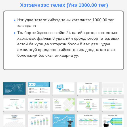
Хэтэвчнээс төлөх
(Үнэ 1000.00 төг)
Нэг удаа таталт хийхэд таны хэтэвчнээс 1000.00 төг
хасагдана.
Төлбөр хийгдсэнээс хойш 24 цагийн дотор контентын
харгалзах файлыг 8 удаагийн оролдлогоор татаж авах
ёстой ба хугацаа хэтэрсэн болон 8 аас дээш удаа
амжилтгүй оролдлого хийсэн тохиолдолд татаж авах
боломжгүй болохыг анхаарна уу.