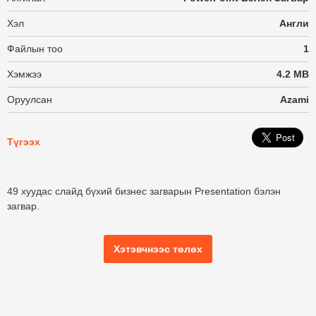
Хэл
Англи
Файлын тоо
1
Хэмжээ
4.2 MB
Оруулсан
Azami
Түгээх
49 хуудас слайд бүхий бизнес загварын Presentation бэлэн
загвар.
Хэтэвчнээс төлөх