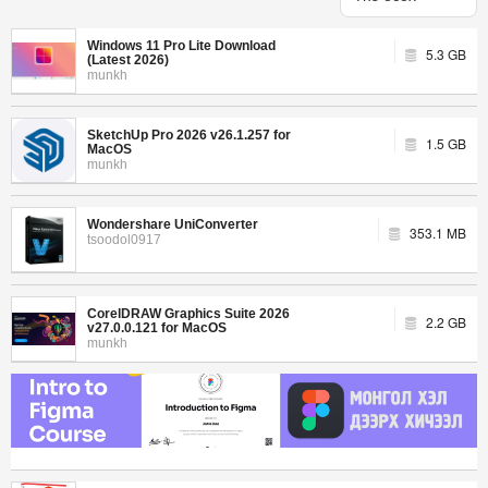
Windows 11 Pro Lite Download
5.3 GB
(Latest 2026)
munkh
SketchUp Pro 2026 v26.1.257 for
1.5 GB
MacOS
munkh
Wondershare UniConverter
353.1 MB
tsoodol0917
CorelDRAW Graphics Suite 2026
2.2 GB
v27.0.0.121 for MacOS
munkh