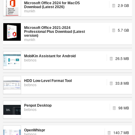
Microsoft Office 2024 for MacOS
2.9 GB
Download (Latest 2026)
munkh
Microsoft Office 2021-2024
5.7 GB
Professional Plus Download (Latest
version)
munkh
MobiKin Assistant for Android
26.5 MB
bebnos
HDD Low-Level Format Tool
33.8 MB
bebnos
Penpot Desktop
98 MB
bebnos
OpenWhispr
140.7 MB
bebnos