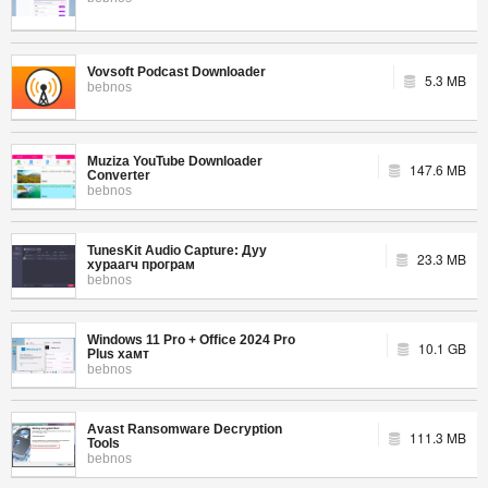
Vovsoft Podcast Downloader
5.3 MB
bebnos
Muziza YouTube Downloader
147.6 MB
Converter
bebnos
TunesKit Audio Capture: Дуу
23.3 MB
хураагч програм
bebnos
Windows 11 Pro + Office 2024 Pro
10.1 GB
Plus хамт
bebnos
Avast Ransomware Decryption
111.3 MB
Tools
bebnos