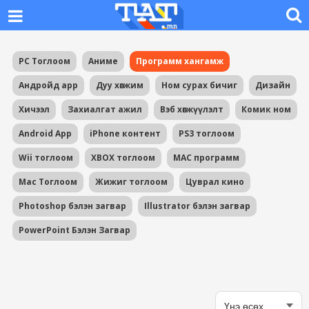
PC Тоглоом
Аниме
Программ хангамж
Андройд app
Дуу хөгжим
Ном сурах бичиг
Дизайн
Хичээл
Захиалгат ажил
Вэб хөгжүүлэлт
Комик ном
Android App
iPhone контент
PS3 тоглоом
Wii тоглоом
XBOX тоглоом
MAC программ
Mac Тоглоом
Жижиг тоглоом
Цуврал кино
Photoshop бэлэн загвар
Illustrator бэлэн загвар
PowerPoint Бэлэн Загвар