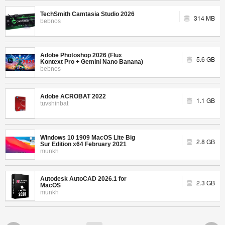
TechSmith Camtasia Studio 2026
314 MB
bebnos
Adobe Photoshop 2026 (Flux
5.6 GB
Kontext Pro + Gemini Nano Banana)
bebnos
Adobe ACROBAT 2022
1.1 GB
tuvshinbat
Windows 10 1909 MacOS Lite Big
2.8 GB
Sur Edition x64 February 2021
munkh
Autodesk AutoCAD 2026.1 for
2.3 GB
MacOS
munkh