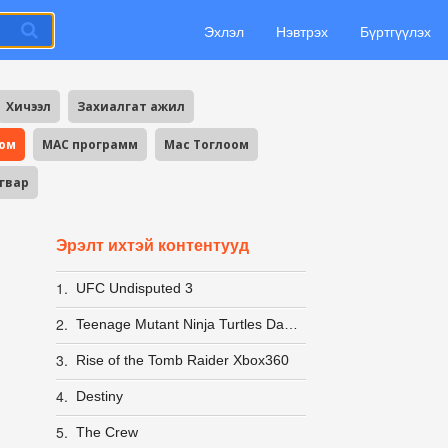
Эхлэл
Нэвтрэх
Бүртгүүлэх
Хичээл
Захиалгат ажил
оом
MAC программ
Mac Тоглоом
агвар
Эрэлт ихтэй контентууд
1.
UFC Undisputed 3
2.
Teenage Mutant Ninja Turtles Danger Of The Ooze XBOX360
3.
Rise of the Tomb Raider Xbox360
4.
Destiny
5.
The Crew