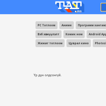
PC Тоглоом
Аниме
Программ ханга
Вэб хөгжүүлэлт
Комик ном
Android Ap
Жижиг тоглоом
Цуврал кино
Photos
Үр дүн олдсонгүй.