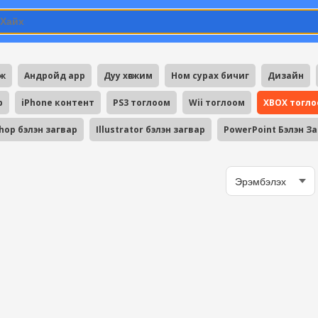
мж
Андройд app
Дуу хөгжим
Ном сурах бичиг
Дизайн
p
iPhone контент
PS3 тоглоом
Wii тоглоом
XBOX тогл
hop бэлэн загвар
Illustrator бэлэн загвар
PowerPoint Бэлэн З