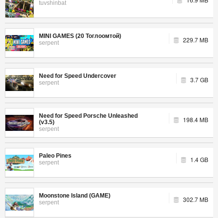
tuvshinbat
MINI GAMES (20 Тоглоомтой)
229.7 MB
serpent
Need for Speed Undercover
3.7 GB
serpent
Need for Speed Porsche Unleashed
198.4 MB
(v3.5)
serpent
Paleo Pines
1.4 GB
serpent
Moonstone Island (GAME)
302.7 MB
serpent