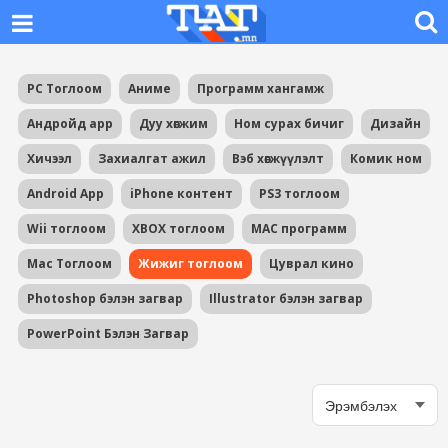
PC Тоглоом
Аниме
Программ хангамж
Андройд app
Дуу хөгжим
Ном сурах бичиг
Дизайн
Хичээл
Захиалгат ажил
Вэб хөгжүүлэлт
Комик ном
Android App
iPhone контент
PS3 тоглоом
Wii тоглоом
XBOX тоглоом
MAC программ
Mac Тоглоом
Жижиг тоглоом
Цуврал кино
Photoshop бэлэн загвар
Illustrator бэлэн загвар
PowerPoint Бэлэн Загвар