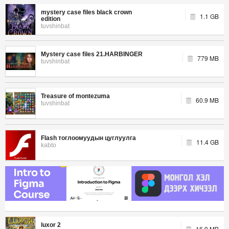
mystery case files black crown
1.1 GB
edition
tuvshinbat
Mystery case files 21.HARBINGER
779 MB
tuvshinbat
Treasure of montezuma
60.9 MB
tuvshinbat
Flash тоглоомуудын цуглуулга
11.4 GB
kabto
luxor 2
16.9 MB