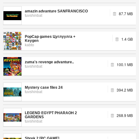
amazin advanture SANFRANCISCO
87.7 MB
tuvshinbat
PopCap games Цуглуулга +
1.4 GB
Keygen
kabto
zuma's revenge advanture..
100.1 MB
tuvshinbat
Mystery case files 24
394.2 MB
tuvshinbat
LEGEND EGYPT PHARAOH 2
268.9 MB
GARDENS
tuvshinbat
Shrek 2 [PC GAME]