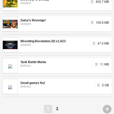
403.7 MB
serpent
Zuma’s Revenge!
106.9 MB
serpent
Wrestling.Revolution.3D.v1.623
47.5 MB
serpent
Tank Battle Mania
11 MB
bebnos
Small games №2
2 GB
bebnos
1
2