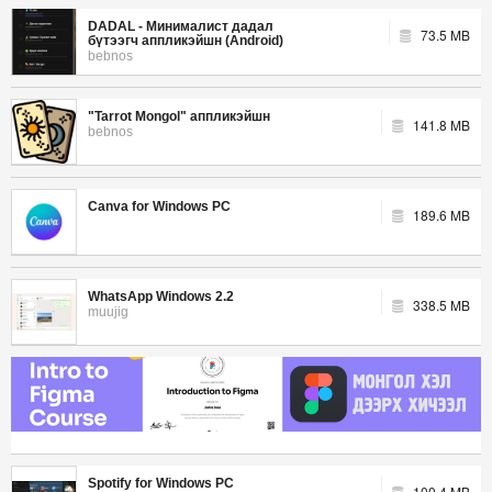
DADAL - Минималист дадал
73.5 MB
бүтээгч аппликэйшн (Android)
bebnos
"Tarrot Mongol" аппликэйшн
141.8 MB
bebnos
Canva for Windows PC
189.6 MB
WhatsApp Windows 2.2
338.5 MB
muujig
Spotify for Windows PC
100.4 MB