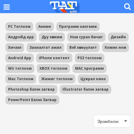
PC Тоглоом
Аниме
Программ хангамж
Андройд app
Дуу хөгжим
Ном сурах бичиг
Дизайн
Хичээл
Захиалгат ажил
Вэб хөгжүүлэлт
Комик ном
Android App
iPhone контент
PS3 тоглоом
Wii тоглоом
XBOX тоглоом
MAC программ
Mac Тоглоом
Жижиг тоглоом
Цуврал кино
Photoshop бэлэн загвар
Illustrator бэлэн загвар
PowerPoint Бэлэн Загвар