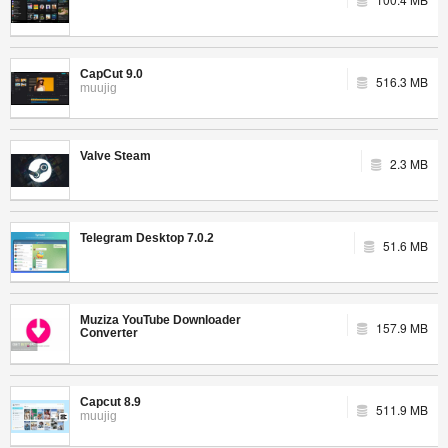
CapCut 9.0
516.3 MB
muujig
Valve Steam
2.3 MB
Telegram Desktop 7.0.2
51.6 MB
Muziza YouTube Downloader
157.9 MB
Converter
Capcut 8.9
511.9 MB
muujig