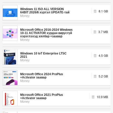
Windows 11 ISO ALL VERSION
8.1 GB
64BIT 2026/6 хүртэл UPDATE-тай
Money
Microsoft Office 2016-2024 Windows
3.7 MB
10-11 ACTIVATOR хурдан вирусгүй
хэрэглэхэд хялбар +заавар
Money
Windows 10 IoT Enterprise LTSC
4.5 GB
2021
Money
Microsoft Office 2024 ProPlus
5.2 GB
+Activator заавар
Money
Microsoft Office 2021 ProPlus
10.9 MB
+Activator заавар
Money