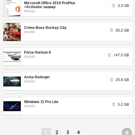
Microsoft Office 2019 ProPlus
3.3 GB
+Activator заавар
Money
Crime Boss Rockay City
83.2 GB
munkh
Forza Horizon 6
147.5 GB
munkh
Arma Reforger
25.8 GB
munkh
Windows 11 Pro Lite
5.2 GB
munkh
1
2
3
4