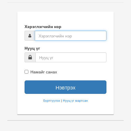
Хэрэглэгчийн нэр
Нууц үг
Намайг санах
Нэвтрэх
Бүртгүүлэх
|
Нууц үг мартсан