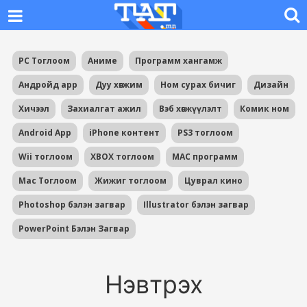
PC Тоглоом
Аниме
Программ хангамж
Андройд app
Дуу хөгжим
Ном сурах бичиг
Дизайн
Хичээл
Захиалгат ажил
Вэб хөгжүүлэлт
Комик ном
Android App
iPhone контент
PS3 тоглоом
Wii тоглоом
XBOX тоглоом
MAC программ
Mac Тоглоом
Жижиг тоглоом
Цуврал кино
Photoshop бэлэн загвар
Illustrator бэлэн загвар
PowerPoint Бэлэн Загвар
Нэвтрэх