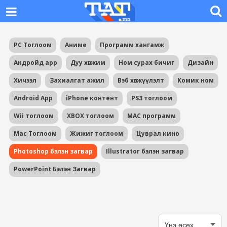
PC Тоглоом
Аниме
Программ хангамж
Андройд app
Дуу хөгжим
Ном сурах бичиг
Дизайн
Хичээл
Захиалгат ажил
Вэб хөгжүүлэлт
Комик ном
Android App
iPhone контент
PS3 тоглоом
Wii тоглоом
XBOX тоглоом
MAC программ
Mac Тоглоом
Жижиг тоглоом
Цуврал кино
Photoshop бэлэн загвар
Illustrator бэлэн загвар
PowerPoint Бэлэн Загвар