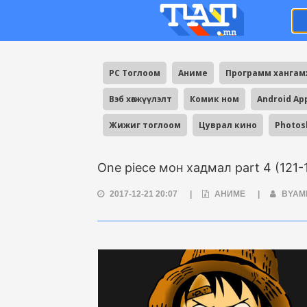
PC Тоглоом
Аниме
Программ ханга
Вэб хөгжүүлэлт
Комик ном
Android Ap
Жижиг тоглоом
Цуврал кино
Photos
One piece мон хадмал part 4 (121-
2017-12-21 20:07
|
АНИМЕ
|
BYAM