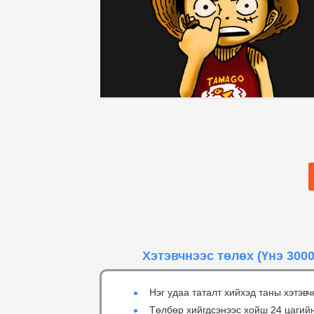
Хэтэвчнээс төлөх
(Үнэ 3000
Нэг удаа таталт хийхэд таны хэтэвч
Төлбөр хийгдсэнээс хойш 24 цагий