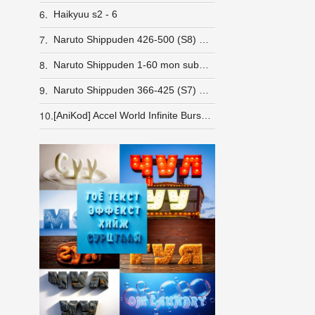
6.
Haikyuu s2 - 6
7.
Naruto Shippuden 426-500 (S8) Монгол хэлээр Татах (480p HD)
8.
Naruto Shippuden 1-60 mon sub & dub (S1) Татах
9.
Naruto Shippuden 366-425 (S7) Монгол хэлээр Татах (480p HD)
10.
[AniKod] Accel World Infinite Burst [BD]