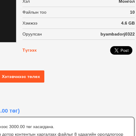
Хэл
Монгол
Файлын тоо
10
Хэмжээ
4.6 GB
Оруулсан
byambadorj0322
Түгээх
Хэтэвчнээс төлөх
.00 төг)
нээс 3000.00 төг хасагдана.
н дотор контентын харгалзах файлыг 8 удаагийн оролдлогоор