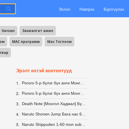
Эхлэл
Нэвтрэх
Бүртгүүлэх
Хичээл
Захиалгат ажил
оом
MAC программ
Mac Тоглоом
агвар
Эрэлт ихтэй контентууд
1.
Pororo 5-р бүлэг бүх анги Монгол хэлээр
2.
Pororo 5-р бүлэг бүх анги Монгол хэлээр
3.
Death Note [Монгол Хадмал] Бүх анги Татах
4.
Naruto Shonen Jump Бага нас 61-80
5.
Naruto Shippuden 1-60 mon sub & dub (S1)