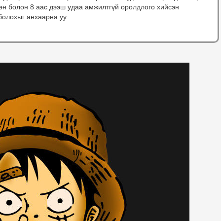
сэн болон 8 аас дээш удаа амжилтгүй оролдлого хийсэн
болохыг анхаарна уу.