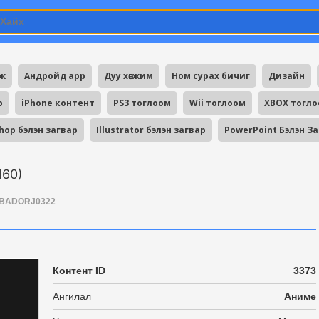
мж
Андройд app
Дуу хөгжим
Ном сурах бичиг
Дизайн
p
iPhone контент
PS3 тоглоом
Wii тоглоом
XBOX тогл
hop бэлэн загвар
Illustrator бэлэн загвар
PowerPoint Бэлэн З
160)
BADORJ0322
Контент ID
3373
Ангилал
Аниме