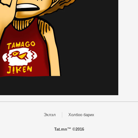
Эхлэл
Холбоо барих
Tat.mn™ ©2016