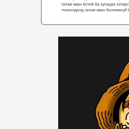
татаж авах ёстой ба хугацаа хэтэр
тохиолдолд татаж авах боломжгүй 