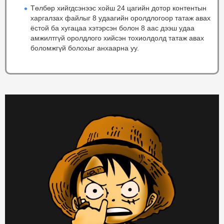
Төлбөр хийгдсэнээс хойш 24 цагийн дотор контентын
харгалзах файлыг 8 удаагийн оролдлогоор татаж авах
ёстой ба хугацаа хэтэрсэн болон 8 аас дээш удаа
амжилтгүй оролдлого хийсэн тохиолдолд татаж авах
боломжгүй болохыг анхаарна уу.