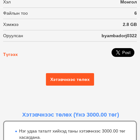
Хэл
Монгол
Файлын тоо
6
Хэмжээ
2.8 GB
Оруулсан
byambadorj0322
Түгээх
Хэтэвчнээс төлөх
Хэтэвчнээс төлөх
(Үнэ 3000.00 төг)
Нэг удаа таталт хийхэд таны хэтэвчнээс 3000.00 төг
хасагдана.