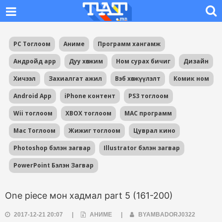
PC Тоглоом
Аниме
Программ хангамж
Андройд app
Дуу хөгжим
Ном сурах бичиг
Дизайн
Хичээл
Захиалгат ажил
Вэб хөгжүүлэлт
Комик ном
Android App
iPhone контент
PS3 тоглоом
Wii тоглоом
XBOX тоглоом
MAC программ
Mac Тоглоом
Жижиг тоглоом
Цуврал кино
Photoshop бэлэн загвар
Illustrator бэлэн загвар
PowerPoint Бэлэн Загвар
One piece мон хадмал part 5 (161-200)
2017-12-21 20:07
|
АНИМЕ
|
BYAMBADORJ0322