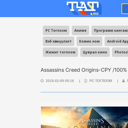
PC Тоглоом
Аниме
Программ ханга
Вэб хөгжүүлэлт
Комик ном
Android Ap
Жижиг тоглоом
Цуврал кино
Photos
Assassins Creed Origins-CPY /10
2018-02-09 09:16
|
PC ТОГЛООМ
|