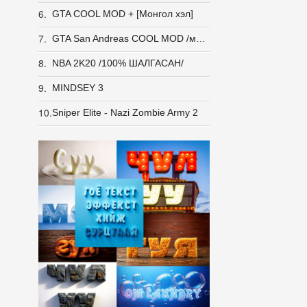
6.
GTA COOL MOD + [Монгол хэл]
7.
GTA San Andreas COOL MOD /монгол/
8.
NBA 2K20 /100% ШАЛГАСАН/
9.
MINDSEY 3
10.
Sniper Elite - Nazi Zombie Army 2