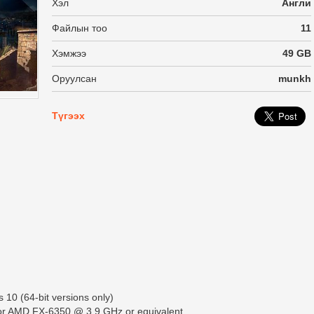
Хэл
Англи
Файлын тоо
11
Хэмжээ
49 GB
Оруулсан
munkh
Түгээх
10 (64-bit versions only)
 or AMD FX-6350 @ 3.9 GHz or equivalent