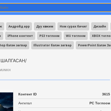
мж
Андройд app
Дуу хөгжим
Ном сурах бичиг
Дизайн
p
iPhone контент
PS3 тоглоом
Wii тоглоом
XBOX тогл
hop бэлэн загвар
Illustrator бэлэн загвар
PowerPoint Бэлэн З
0% ШАЛГАСАН/
MUNKH
Контент ID
3615
Ангилал
PC Тоглоом