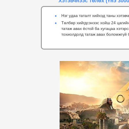
Хэтэвчнээс төлөх
(Үнэ 3000
Нэг удаа таталт хийхэд таны хэтэвч
Төлбөр хийгдсэнээс хойш 24 цагий
татаж авах ёстой ба хугацаа хэтэр
тохиолдолд татаж авах боломжгүй 