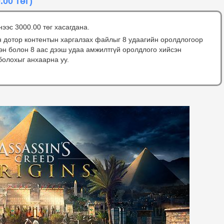
.00 төг)
нээс 3000.00 төг хасагдана.
н дотор контентын харгалзах файлыг 8 удаагийн оролдлогоор
сэн болон 8 аас дээш удаа амжилтгүй оролдлого хийсэн
болохыг анхаарна уу.