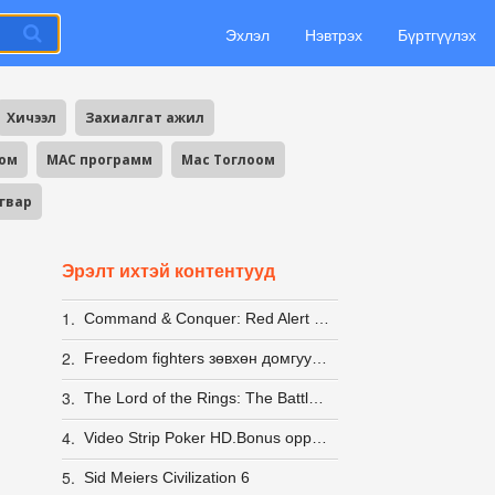
Эхлэл
Нэвтрэх
Бүртгүүлэх
Хичээл
Захиалгат ажил
оом
MAC программ
Mac Тоглоом
агвар
Эрэлт ихтэй контентууд
1.
Command & Conquer: Red Alert 2 + Yuri's Revenge [LINUX] (wine)
2.
Freedom fighters зөвхөн домгууд л мэднэ пээ
3.
The Lord of the Rings: The Battle for Middle-earth Anthology
4.
Video Strip Poker HD.Bonus opponents
5.
Sid Meiers Civilization 6