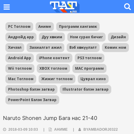
PC Тоглоом
Аниме
Программ хангамж
Андройд app
Дуу хөгжим
Ном сурах бичиг
Дизайн
Хичээл
Захиалгат ажил
Вэб хөгжүүлэлт
Комик ном
Android App
iPhone контент
PS3 тоглоом
Wii тоглоом
XBOX тоглоом
MAC программ
Mac Тоглоом
Жижиг тоглоом
Цуврал кино
Photoshop бэлэн загвар
Illustrator бэлэн загвар
PowerPoint Бэлэн Загвар
Naruto Shonen Jump Бага нас 21-40
2018-03-09 10:03
|
АНИМЕ
|
BYAMBADORJ0322