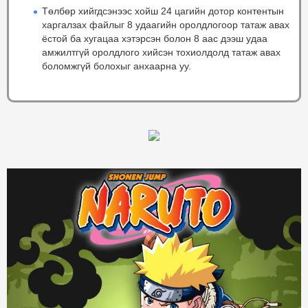
Төлбөр хийгдсэнээс хойш 24 цагийн дотор контентын
харгалзах файлыг 8 удаагийн оролдлогоор татаж авах
ёстой ба хугацаа хэтэрсэн болон 8 аас дээш удаа
амжилтгүй оролдлого хийсэн тохиолдолд татаж авах
боломжгүй болохыг анхаарна уу.