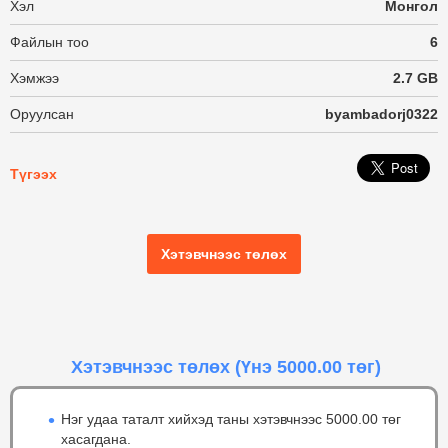
Хэл
Монгол
Файлын тоо
6
Хэмжээ
2.7 GB
Оруулсан
byambadorj0322
Түгээх
Хэтэвчнээс төлөх
Хэтэвчнээс төлөх
(Үнэ 5000.00 төг)
Нэг удаа таталт хийхэд таны хэтэвчнээс 5000.00 төг
хасагдана.