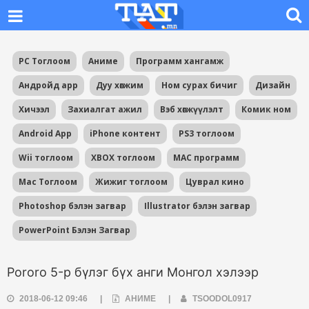
PC Тоглоом
Аниме
Программ хангамж
Андройд app
Дуу хөгжим
Ном сурах бичиг
Дизайн
Хичээл
Захиалгат ажил
Вэб хөгжүүлэлт
Комик ном
Android App
iPhone контент
PS3 тоглоом
Wii тоглоом
XBOX тоглоом
MAC программ
Mac Тоглоом
Жижиг тоглоом
Цуврал кино
Photoshop бэлэн загвар
Illustrator бэлэн загвар
PowerPoint Бэлэн Загвар
Pororo 5-р бүлэг бүх анги Монгол хэлээр
2018-06-12 09:46
|
АНИМЕ
|
TSOODOL0917