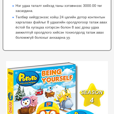
Нэг удаа таталт хийхэд таны хэтэвчнээс 3000.00 төг
хасагдана.
Төлбөр хийгдсэнээс хойш 24 цагийн дотор контентын
харгалзах файлыг 8 удаагийн оролдлогоор татаж авах
ёстой ба хугацаа хэтэрсэн болон 8 аас дээш удаа
амжилтгүй оролдлого хийсэн тохиолдолд татаж авах
боломжгүй болохыг анхаарна уу.