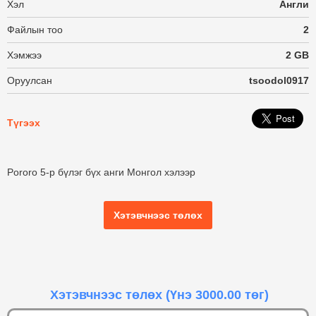
Хэл
Англи
Файлын тоо
2
Хэмжээ
2 GB
Оруулсан
tsoodol0917
Түгээх
Pororo 5-р бүлэг бүх анги Монгол хэлээр
Хэтэвчнээс төлөх
Хэтэвчнээс төлөх
(Үнэ 3000.00 төг)