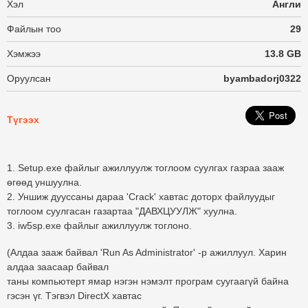
Хэл
Англи
Файлын тоо
29
Хэмжээ
13.8 GB
Оруулсан
byambadorj0322
Түгээх
1. Setup.exe файлыг ажиллуулж тоглоом суулгах газраа зааж
өгөөд уншуулна.
2. Уншиж дууссаны дараа 'Crack' хавтас доторх файлуудыг
тоглоом суулгасан газартаа "ДАВХЦУУЛЖ" хуулна.
3. iw5sp.exe файлыг ажиллуулж тоглоно.
(Алдаа зааж байвал 'Run As Administrator' -р ажиллуул. Харин
алдаа заасаар байвал
таны компьютерт ямар нэгэн нэмэлт програм суугаагүй байна
гэсэн үг. Тэгвэл DirectX хавтас