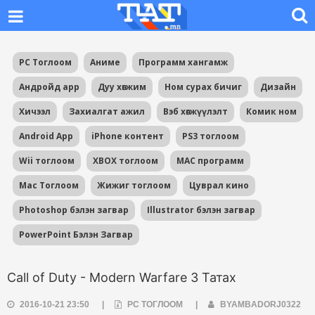
PC Тоглоом
Аниме
Программ хангамж
Андройд app
Дуу хөгжим
Ном сурах бичиг
Дизайн
Хичээл
Захиалгат ажил
Вэб хөгжүүлэлт
Комик ном
Android App
iPhone контент
PS3 тоглоом
Wii тоглоом
XBOX тоглоом
MAC программ
Mac Тоглоом
Жижиг тоглоом
Цуврал кино
Photoshop бэлэн загвар
Illustrator бэлэн загвар
PowerPoint Бэлэн Загвар
Call of Duty - Modern Warfare 3 Татах
2016-10-21 23:50
|
PC ТОГЛООМ
|
BYAMBADORJ0322