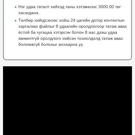
Нэг удаа таталт хийхэд таны хэтэвчнээс 3000.00 төг
хасагдана.
Төлбөр хийгдсэнээс хойш 24 цагийн дотор контентын
харгалзах файлыг 8 удаагийн оролдлогоор татаж авах
ёстой ба хугацаа хэтэрсэн болон 8 аас дээш удаа
амжилтгүй оролдлого хийсэн тохиолдолд татаж авах
боломжгүй болохыг анхаарна уу.