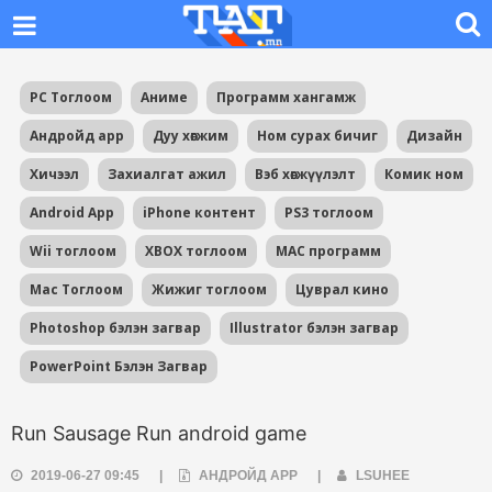
PC Тоглоом
Аниме
Программ хангамж
Андройд app
Дуу хөгжим
Ном сурах бичиг
Дизайн
Хичээл
Захиалгат ажил
Вэб хөгжүүлэлт
Комик ном
Android App
iPhone контент
PS3 тоглоом
Wii тоглоом
XBOX тоглоом
MAC программ
Mac Тоглоом
Жижиг тоглоом
Цуврал кино
Photoshop бэлэн загвар
Illustrator бэлэн загвар
PowerPoint Бэлэн Загвар
Run Sausage Run android game
2019-06-27 09:45
|
АНДРОЙД APP
|
LSUHEE