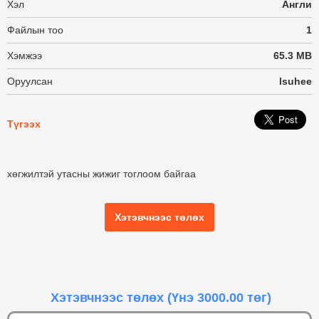
Хэл
Англи
Файлын тоо
1
Хэмжээ
65.3 MB
Оруулсан
lsuhee
Түгээх
хөгжилтэй утасны жижиг тоглоом байгаа
Хэтэвчнээс төлөх
Хэтэвчнээс төлөх
(Үнэ 3000.00 төг)