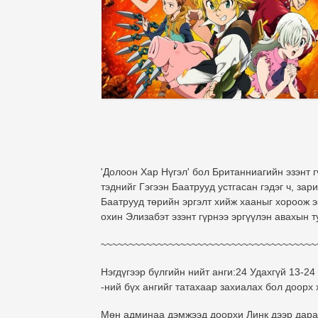
'Долоон Хар Нүгэл' бол Британниагийн эзэнт 
тэднийг Гэгээн Баатрууд устгасан гэдэг ч, за
Баатрууд төрийн эргэлт хийж хааныг хороож э
охин Элизабэт эзэнт гүрнээ эргүүлэн авахын т
~~~~~~~~~~~~~~~~~~~~~~~~~~~~~~~~~~~~~~
Нэгдүгээр бүлгийн нийт анги:24 Удахгүй 13-2
-ний бүх ангийг татахаар захиалах бол доор
Мөн админаа дэмжээд доорхи Линк дээр дараа