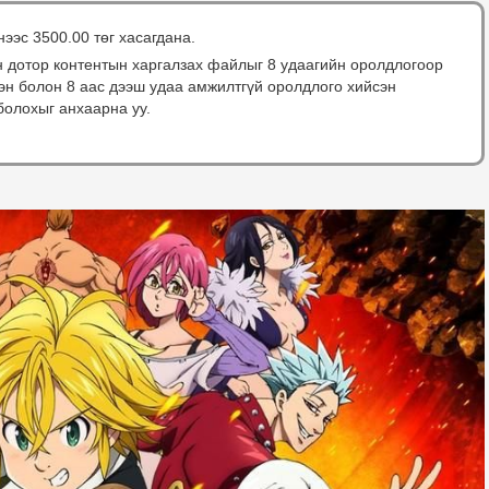
нээс 3500.00 төг хасагдана.
н дотор контентын харгалзах файлыг 8 удаагийн оролдлогоор
сэн болон 8 аас дээш удаа амжилтгүй оролдлого хийсэн
болохыг анхаарна уу.