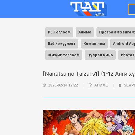
PC Тоглоом
Аниме
Программ ханга
Вэб хөгжүүлэлт
Комик ном
Android Ap
Жижиг тоглоом
Цуврал кино
Photos
[Nanatsu no Taizai s1] (1-12 Анги х
2020-02-14 12:22
|
АНИМЕ
|
SERP