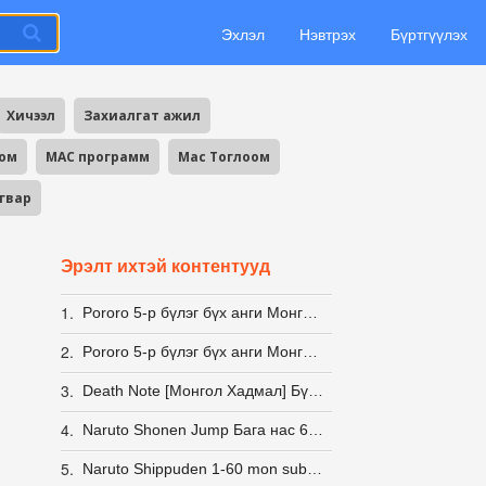
Эхлэл
Нэвтрэх
Бүртгүүлэх
Хичээл
Захиалгат ажил
оом
MAC программ
Mac Тоглоом
агвар
Эрэлт ихтэй контентууд
1.
Pororo 5-р бүлэг бүх анги Монгол хэлээр
2.
Pororo 5-р бүлэг бүх анги Монгол хэлээр
3.
Death Note [Монгол Хадмал] Бүх анги Татах
4.
Naruto Shonen Jump Бага нас 61-80
5.
Naruto Shippuden 1-60 mon sub & dub (S1)