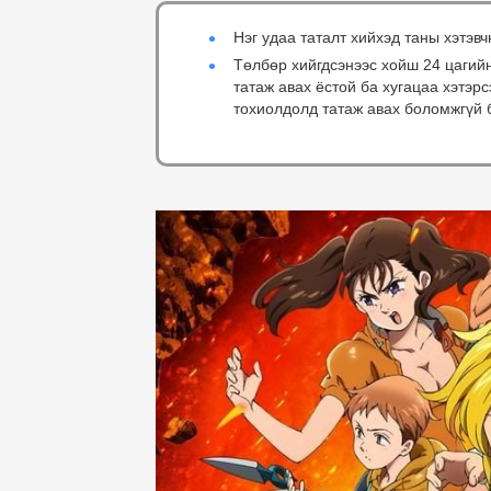
Нэг удаа таталт хийхэд таны хэтэвч
Төлбөр хийгдсэнээс хойш 24 цагий
татаж авах ёстой ба хугацаа хэтэр
тохиолдолд татаж авах боломжгүй 