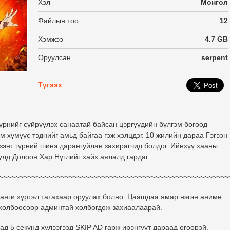
Хэл
Монгол
Файлын тоо
12
Хэмжээ
4.7 GB
Оруулсан
serpent
Түгээх
гүрнийг сүйрүүлэх санаатай байсан цэргүүдийн бүлгэм бөгөөд
рим хүмүүс тэднийг амьд байгаа гэж хэлцдэг. 10 жилийн дараа Гэгээн
зэнт гүрний шинэ дарангуйлан захирагчид болдог. Ийнхүү хааны
улд Долоон Хар Нүглийг хайх аялалд гардаг.
~~~~~~~~~~~~~~~~~~~~~~~~~~~~~~~~~~~~~~~~~~~~~~~~~~~~~~~~
4 анги хүртэл татахаар оруулах болно. Цаашдаа ямар нэгэн аниме
х холбоосоор админтай холбогдож захиаалаарай.
д 5 секүнд хүлээгээд SKIP AD гарж ирэнгүүт дараад өгөөрэй.