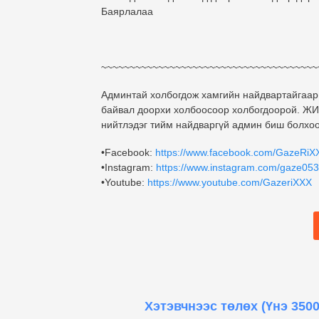
Баярлалаа
ЭНД
~~~~~~~~~~~~~~~~~~~~~~~~~~~~~~~~~~~~~~
Админтай холбогдож хамгийн найдвартайгаар
байвал доорхи холбоосоор холбогдоорой. ЖИЧ
нийтлэдэг тийм найдваргүй админ биш болхоо
•Facebook:
https://www.facebook.com/GazeRiX
•Instagram:
https://www.instagram.com/gaze053
•Youtube:
https://www.youtube.com/GazeriXXX
Хэтэвчнээс төлөх
(Үнэ 3500