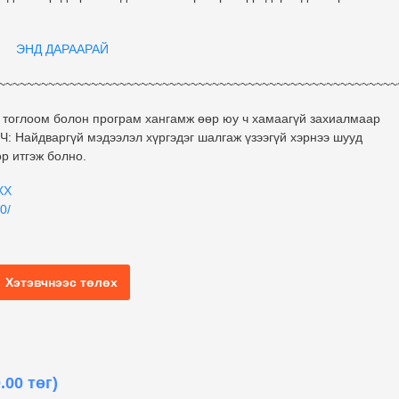
 ДАРААРАЙ
~~~~~~~~~~~~~~~~~~~~~~~~~~~~~~~~~~~~~~~~~~~~~~~~~~~~~~~~
 тоглоом болон програм хангамж өөр юу ч хамаагүй захиалмаар
: Найдваргүй мэдээлэл хүргэдэг шалгаж үзээгүй хэрнээ шууд
р итгэж болно.
XX
0/
Хэтэвчнээс төлөх
.00 төг)