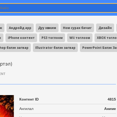
мж
Андройд app
Дуу хөгжим
Ном сурах бичиг
Дизайн
p
iPhone контент
PS3 тоглоом
Wii тоглоом
XBOX тогл
hop бэлэн загвар
Illustrator бэлэн загвар
PowerPoint Бэлэн З
үртэл)
ENT
Контент ID
4815
Ангилал
Аниме