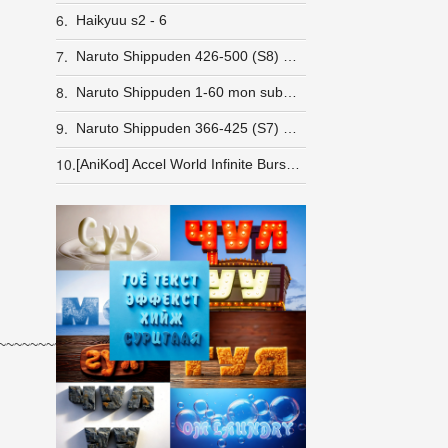
6.
Haikyuu s2 - 6
7.
Naruto Shippuden 426-500 (S8) Монгол хэлээр Татах (480p HD)
8.
Naruto Shippuden 1-60 mon sub & dub (S1) Татах
9.
Naruto Shippuden 366-425 (S7) Монгол хэлээр Татах (480p HD)
10.
[AniKod] Accel World Infinite Burst [BD]
~~~~~~~~~~~~~~~~~~