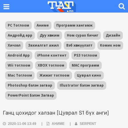
PC Тоглоом
Аниме
Программ хангамж
Андройд app
Дуу хөгжим
Ном сурах бичиг
Дизайн
Хичээл
Захиалгат ажил
Вэб хөгжүүлэлт
Комик ном
Android App
iPhone контент
PS3 тоглоом
Wii тоглоом
XBOX тоглоом
MAC программ
Mac Тоглоом
Жижиг тоглоом
Цуврал кино
Photoshop бэлэн загвар
Illustrator бэлэн загвар
PowerPoint Бэлэн Загвар
Ганц цохидог халзан [Цуврал S1 бүх анги]
2020-11-06 13:49
|
АНИМЕ
|
SERPENT