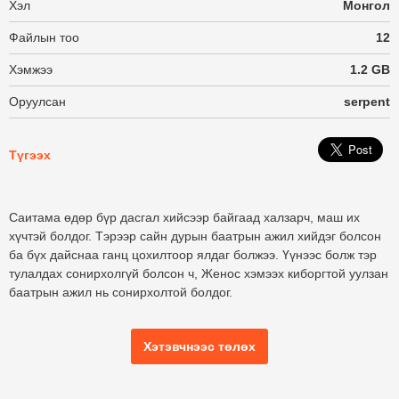
Хэл
Монгол
Файлын тоо
12
Хэмжээ
1.2 GB
Оруулсан
serpent
Түгээх
Саитама өдөр бүр дасгал хийсээр байгаад халзарч, маш их
хүчтэй болдог. Тэрээр сайн дурын баатрын ажил хийдэг болсон
ба бүх дайснаа ганц цохилтоор ялдаг болжээ. Үүнээс болж тэр
тулалдах сонирхолгүй болсон ч, Женос хэмээх киборгтой уулзан
баатрын ажил нь сонирхолтой болдог.
Хэтэвчнээс төлөх