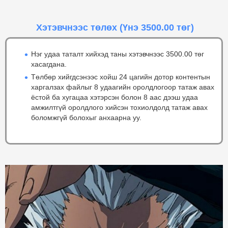
Хэтэвчнээс төлөх
(Үнэ 3500.00 төг)
Нэг удаа таталт хийхэд таны хэтэвчнээс 3500.00 төг
хасагдана.
Төлбөр хийгдсэнээс хойш 24 цагийн дотор контентын
харгалзах файлыг 8 удаагийн оролдлогоор татаж авах
ёстой ба хугацаа хэтэрсэн болон 8 аас дээш удаа
амжилтгүй оролдлого хийсэн тохиолдолд татаж авах
боломжгүй болохыг анхаарна уу.