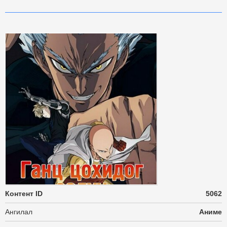
Контент ID
5062
Ангилал
Аниме