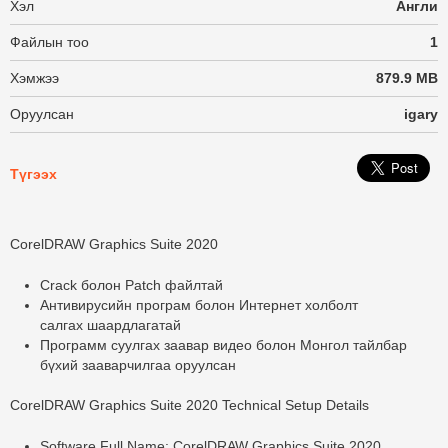
Хэл
Англи
Файлын тоо
1
Хэмжээ
879.9 MB
Оруулсан
igary
Түгээх
CorelDRAW Graphics Suite 2020
Crack болон Patch файлтай
Антивирусийн програм болон Интернет холболт
салгах шаардлагатай
Программ суулгах заавар видео болон Монгол тайлбар
бүхий зааварчилгаа оруулсан
CorelDRAW Graphics Suite 2020 Technical Setup Details
Software Full Name: CorelDRAW Graphics Suite 2020