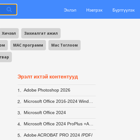
Эхлэл
Нэвтрэх
Бүртгүүлэх
Хичээл
Захиалгат ажил
оом
MAC программ
Mac Тоглоом
агвар
Эрэлт ихтэй контентууд
1.
Adobe Photoshop 2026
2.
Microsoft Office 2016-2024 Windows 10-11 ACTIVATOR хурдан вирусгүй хэрэглэхэд хялбар +заавар
3.
Microsoft Office 2024
4.
Microsoft Office 2024 ProPlus +Activator заавар
5.
Adobe ACROBAT PRO 2024 /PDF/