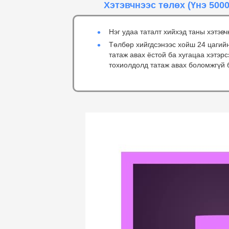
Хэтэвчнээс төлөх
(Үнэ 5000
Нэг удаа таталт хийхэд таны хэтэвч
Төлбөр хийгдсэнээс хойш 24 цагий
татаж авах ёстой ба хугацаа хэтэр
тохиолдолд татаж авах боломжгүй 