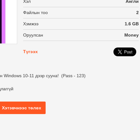
Хэл
Англи
Файлын тоо
2
Хэмжээ
1.6 GB
Оруулсан
Money
Түгээх
 Windows 10-11 дээр сууна! (Pass - 123)
лаггүй
Хэтэвчнээс төлөх