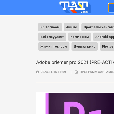
PC Тоглоом
Аниме
Программ ханга
Вэб хөгжүүлэлт
Комик ном
Android Ap
Жижиг тоглоом
Цуврал кино
Photos
Adobe priemer pro 2021 (PRE-ACT
2024-11-16 17:59
|
ПРОГРАММ ХАНГАМ