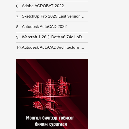
6.
Adobe ACROBAT 2022
7.
SketchUp Pro 2025 Last version Windows
8.
Autodesk AutoCAD 2022
9.
Warcraft 1.26 (+DotA v6.74c LoD v5e) GameRanger орж шалгасан
10.
Autodesk AutoCAD Architecture 2026