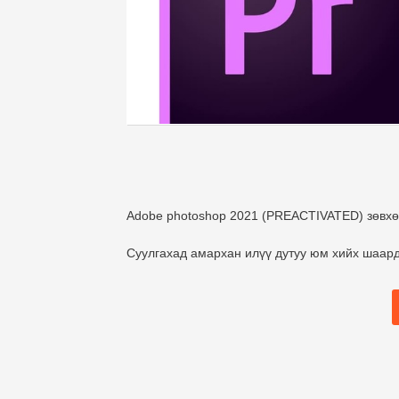
Adobe photoshop 2021 (PREACTIVATED) зөвхөн
Суулгахад амархан илүү дутуу юм хийх шаард