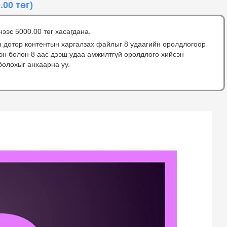
.00 төг)
нээс 5000.00 төг хасагдана.
н дотор контентын харгалзах файлыг 8 удаагийн оролдлогоор
сэн болон 8 аас дээш удаа амжилтгүй оролдлого хийсэн
болохыг анхаарна уу.