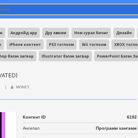
мж
Андройд app
Дуу хөгжим
Ном сурах бичиг
Дизайн
p
iPhone контент
PS3 тоглоом
Wii тоглоом
XBOX тогл
hop бэлэн загвар
Illustrator бэлэн загвар
PowerPoint Бэлэн З
IVATED)
Ж
|
MONEY
Контент ID
6192
Ангилал
Программ хангамж