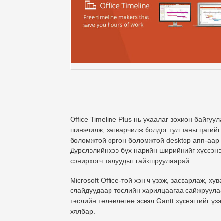
Office Timeline Plus нь ухаалаг зохион байгу
шинэчилж, загварчилж болдог тул таны цагийг
боломжтой өргөн боломжтой desktop апп-аар 
Дүрслэлийнхээ бүх нарийн ширийнийг хүссэнэ
сонирхогч талуудыг гайхшруулаарай.
Microsoft Office-той хэн ч үзэж, засварлаж,
слайдуудаар төслийн харилцаагаа сайжруулаара
төслийн төлөвлөгөө эсвэл Gantt хүснэгтийг ү
хялбар.