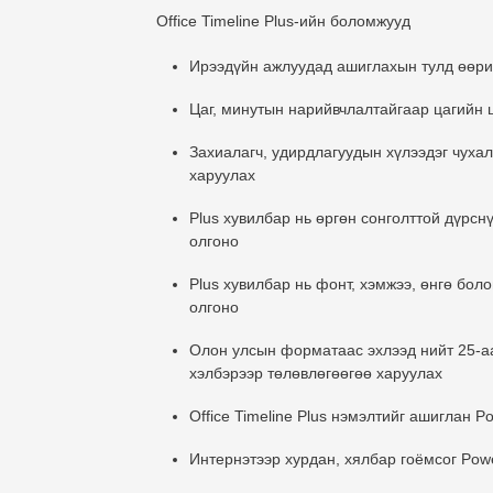
Office Timeline Plus-ийн боломжууд
Ирээдүйн ажлуудад ашиглахын тулд өөрий
Цаг, минутын нарийвчлалтайгаар цагийн ш
Захиалагч, удирдлагуудын хүлээдэг чухал
харуулах
Plus хувилбар нь өргөн сонголттой дүрсн
олгоно
Plus хувилбар нь фонт, хэмжээ, өнгө бол
олгоно
Олон улсын форматаас эхлээд нийт 25-аа
хэлбэрээр төлөвлөгөөгөө харуулах
Office Timeline Plus нэмэлтийг ашиглан P
Интернэтээр хурдан, хялбар гоёмсог Pow