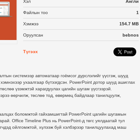
Хэл
Англи
Файлын тоо
1
Хэмжээ
154.7 MB
Оруулсан
bebnos
Түгээх
улалтын системээр автоматаар гоёмсог дүрслэлийг үүсгэж, шууд
 хэмнэхээр ухаалгаар бүтээгдсэн. PowerPoint дотор шууд ашиглах
төслөө үзэмжтэй харагдуулах цагийн шугам үүсгээрэй.
эрээ өөрчилж, төслөө тод, өвөрмөц байдлаар танилцуулж,
 хуваалцах боломжтой гайхамшигтай PowerPoint цагийн шугамын
й. Office Timeline Plus нь PowerPoint-д төгс уялдаатай тул
зэгчдэд ойлгомжтой, хүлээж буй хэлбэрээр танилцуулахад маш