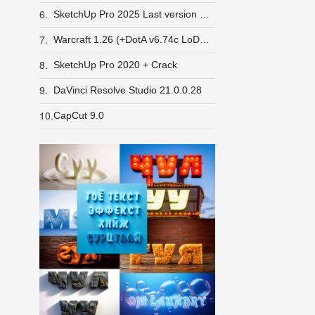
6.
SketchUp Pro 2025 Last version Windows
7.
Warcraft 1.26 (+DotA v6.74c LoD v5e) GameRanger орж шалгасан
8.
SketchUp Pro 2020 + Crack
9.
DaVinci Resolve Studio 21.0.0.28
10.
CapCut 9.0