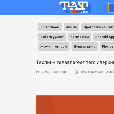
PC Тоглоом
Аниме
Программ ханга
Вэб хөгжүүлэлт
Комик ном
Android Ap
Жижиг тоглоом
Цуврал кино
Photos
Төслийн төлөвлөгөөг төгс илэрхийл
2025-08-08 15:00
|
ПРОГРАММ ХАНГАМ