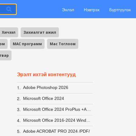
Эхлэл
Нэвтрэх
Бүртгүүлэх
Хичээл
Захиалгат ажил
оом
MAC программ
Mac Тоглоом
агвар
Эрэлт ихтэй контентууд
1.
Adobe Photoshop 2026
2.
Microsoft Office 2024
3.
Microsoft Office 2024 ProPlus +Activator заавар
4.
Microsoft Office 2016-2024 Windows 10-11 ACTIVATOR хурдан вирусгүй хэрэглэхэд хялбар +заавар
5.
Adobe ACROBAT PRO 2024 /PDF/