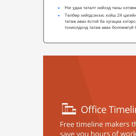
Нэг удаа таталт хийхэд таны хэтэвч
Төлбөр хийгдсэнээс хойш 24 цагий
татаж авах ёстой ба хугацаа хэтэр
тохиолдолд татаж авах боломжгүй 