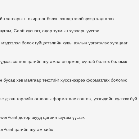
н загварын тохиргоог бэлэн загвар хэлбэрээр хадгалах
угам, Gantt хүснэгт, өдөр тутмын хуваарь үүсгэх
 мэдээлэл болох гүйцэтгэлийн хувь, ажлын үргэлжлэх хугацааг
үүдээс сонгон цагийн шугамаа өвөрмөц, хүчтэй болгох боломж
он бусад хэв маягаар текстийг хүссэнээрээ форматлах боломж
с дээш төрлийн огнооны форматаас сонгож, үзэгчдийн хүлээж буй
owerPoint дотор шууд цагийн шугам үүсгэх
erPoint цагийн шугам хийх