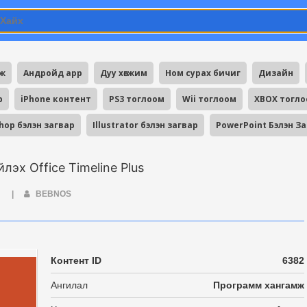
мж
Андройд app
Дуу хөгжим
Ном сурах бичиг
Дизайн
p
iPhone контент
PS3 тоглоом
Wii тоглоом
XBOX тогл
hop бэлэн загвар
Illustrator бэлэн загвар
PowerPoint Бэлэн З
эх Office Timeline Plus
Ж
|
BEBNOS
Контент ID
6382
Ангилал
Программ хангамж