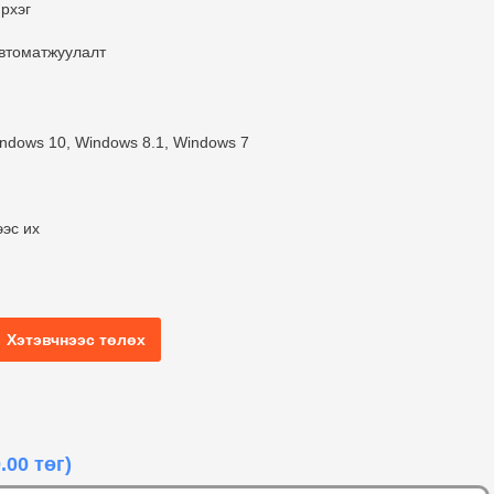
рхэг
автоматжуулалт
ndows 10, Windows 8.1, Windows 7
ээс их
Хэтэвчнээс төлөх
.00 төг)