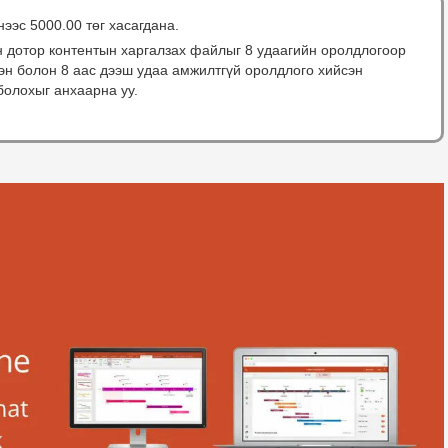
нээс 5000.00 төг хасагдана.
н дотор контентын харгалзах файлыг 8 удаагийн оролдлогоор
сэн болон 8 аас дээш удаа амжилтгүй оролдлого хийсэн
болохыг анхаарна уу.