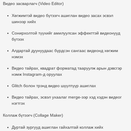
Видео засварлагч (Video Editor)
Хөгжимтэй видео бүтээгч ашиглан видео засах эсвэл
шинээр хийх
Сонирхолтой түүхийг амилуулсан эффекттэй видеонууд
бүтээх
Алдартай дуунуудаас бүрдсэн сангаас видеонд хөгжим
нэмэх
Видео тайрах, квадрат форматад тааруулж арын дэвсгэр
нэмж Instagram-д оруулах
Glitch болон трэнд видео шүүлтүүр ашиглах
Видео тайрах, эсвэл ухаалаг merge-ээр хэд хэдэн видеог
нэгтгэх
Коллаж бүтээгч (Collage Maker)
Дуртай зургууд ашиглан гайхалтай коллаж хийх