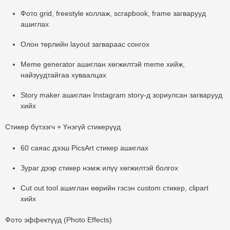
Фото grid, freestyle коллаж, scrapbook, frame загварууд
ашиглах
Олон төрлийн layout загвараас сонгох
Meme generator ашиглан хөгжилтэй meme хийж,
найзуудтайгаа хуваалцах
Story maker ашиглан Instagram story-д зориулсан загварууд
хийх
Стикер бүтээгч + Үнэгүй стикерүүд
60 саяас дээш PicsArt стикер ашиглах
Зураг дээр стикер нэмж илүү хөгжилтэй болгох
Cut out tool ашиглан өөрийн гэсэн custom стикер, clipart
хийх
Фото эффектүүд (Photo Effects)