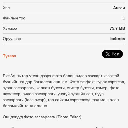
Хэл
Англи
Файлын тоо
1
Хэмжээ
75.7 MB
Оруулсан
bebnos
Түгээх
PicsArt нь гар утсан дээрх фото болон видео засварт хэрэгтэй
бүхнийг нэг дор багтаасан апп юм. Фото эффект, зурах хэрэгсэл,
зураг засварлагч, коллаж бүтээгч, стикер бүтээгч, камер, фото
шүүлтүүр, видео засварлагч, үнэгүй зургийн сан, нүүр
засварлагч (face swap), гоо сайхны хэрэгслүүд гээд маш олон
боломжийг танд олгоно.
Онцлогууд
Фото засварлагч (Photo Editor)