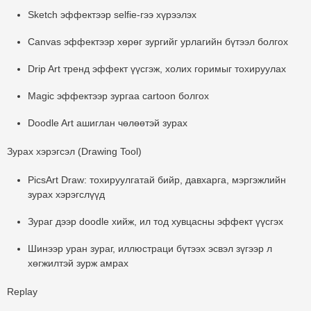
Sketch эффектээр selfie-гээ хүрээлэх
Canvas эффектээр хөрөг зургийг урлагийн бүтээл болгох
Drip Art тренд эффект үүсгэж, холих горимыг тохируулах
Magic эффектээр зургаа cartoon болгох
Doodle Art ашиглан чөлөөтэй зурах
Зурах хэрэгсэл (Drawing Tool)
PicsArt Draw: тохируулгатай бийр, давхарга, мэргэжлийн
зурах хэрэгслүүд
Зураг дээр doodle хийж, ил тод хувцасны эффект үүсгэх
Шинээр уран зураг, иллюстраци бүтээх эсвэл зүгээр л
хөгжилтэй зурж амрах
Replay