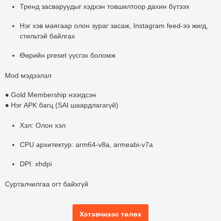
Тренд засваруудыг хэдхэн товшилтоор дахин бүтээх
Нэг хэв маягаар олон зураг засаж, Instagram feed-ээ жигд,
стильтэй байлгах
Өөрийн preset үүсгэх боломж
Mod мэдээлэл
● Gold Membership нээгдсэн
● Нэг APK багц (SAI шаардлагагүй)
Хэл: Олон хэл
CPU архитектур: arm64-v8a, armeabi-v7a
DPI: xhdpi
Сурталчилгаа огт байхгүй
Хэтэвчнээс төлөх