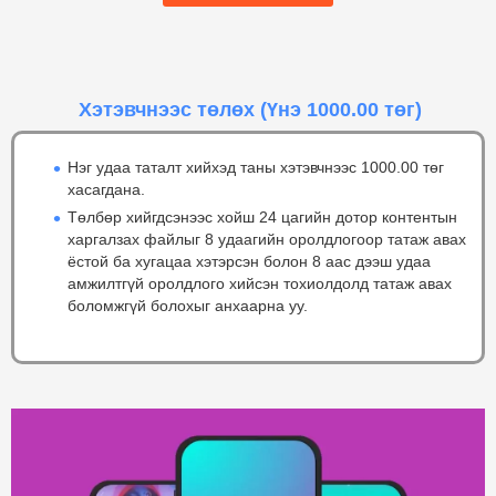
Хэтэвчнээс төлөх
(Үнэ 1000.00 төг)
Нэг удаа таталт хийхэд таны хэтэвчнээс 1000.00 төг
хасагдана.
Төлбөр хийгдсэнээс хойш 24 цагийн дотор контентын
харгалзах файлыг 8 удаагийн оролдлогоор татаж авах
ёстой ба хугацаа хэтэрсэн болон 8 аас дээш удаа
амжилтгүй оролдлого хийсэн тохиолдолд татаж авах
боломжгүй болохыг анхаарна уу.