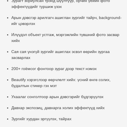
Зурагт зориулсан трэнд шүүлтүүр, орчин үеийн фото
эффектүүдийг туршиж үзэх
Арын дэвсгэр арилгагч ашиглан зургийг тайрч, background-
ийг цэвэрлэх
Илүүдэл объект устгаж, мэргэжлийн түвшний фото засвар
хийх
Сая сая үнэгүй зургийг ашиглах эсвэл өөрийн зургаа
засварлах
200+ гоёмсог фонтоор зураг дээр текст нэмэх
Beautify хэрэгслээр өөрчлөлт хийх: үсний өнгө солих,
будалтын стикер гэх мэт
Ухаалаг сонголтоор арын дэвсгэрийг бүдгэрүүлэх
Давхар экспозиц, давхарга холих эффектүүд хийх
Зургийг хурдан эргүүлэх, тайрах