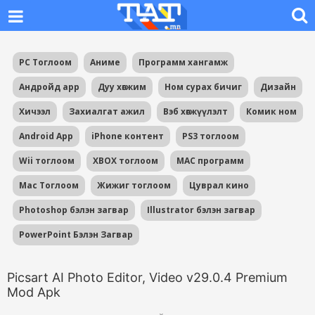
PC Тоглоом
Аниме
Программ хангамж
Андройд app
Дуу хөгжим
Ном сурах бичиг
Дизайн
Хичээл
Захиалгат ажил
Вэб хөгжүүлэлт
Комик ном
Android App
iPhone контент
PS3 тоглоом
Wii тоглоом
XBOX тоглоом
MAC программ
Mac Тоглоом
Жижиг тоглоом
Цуврал кино
Photoshop бэлэн загвар
Illustrator бэлэн загвар
PowerPoint Бэлэн Загвар
Picsart AI Photo Editor, Video v29.0.4 Premium
Mod Apk