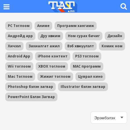
PC Тоглоом
Аниме
Программ хангамж
Андройд app
Дуу хөгжим
Ном сурах бичиг
Дизайн
Хичээл
Захиалгат ажил
Вэб хөгжүүлэлт
Комик ном
Android App
iPhone контент
PS3 тоглоом
Wii тоглоом
XBOX тоглоом
MAC программ
Mac Тоглоом
Жижиг тоглоом
Цуврал кино
Photoshop бэлэн загвар
Illustrator бэлэн загвар
PowerPoint Бэлэн Загвар