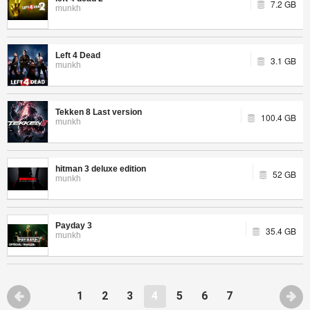
7.2 GB
munkh
Left 4 Dead
3.1 GB
munkh
Tekken 8 Last version
100.4 GB
munkh
hitman 3 deluxe edition
52 GB
munkh
Payday 3
35.4 GB
munkh
1
2
3
4
5
6
7