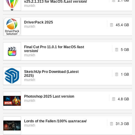
v25.2.1.313 for MacOS /Last version/
munkh
DriverPack 2025
45.4 GB
munkh
Final Cut Pro 11.0.1 for MacOS /last
5 GB
version/
munkh
SketchUp Pro Download (Latest
1 GB
2025)
munkh
Photoshop 2025 Last version
4.8 GB
munkh
Lords of the Fallen /100% шалгасан/
31.3 GB
munkh