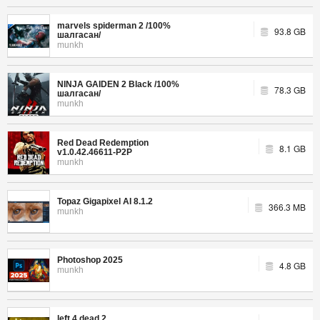
marvels spiderman 2 /100%
93.8 GB
шалгасан/
munkh
NINJA GAIDEN 2 Black /100%
78.3 GB
шалгасан/
munkh
Red Dead Redemption
8.1 GB
v1.0.42.46611-P2P
munkh
Topaz Gigapixel AI 8.1.2
366.3 MB
munkh
Photoshop 2025
4.8 GB
munkh
left 4 dead 2