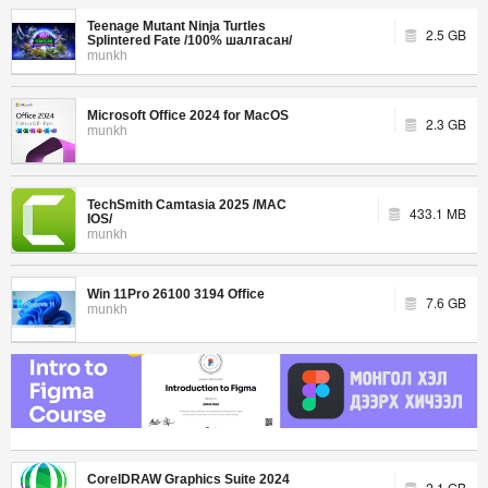
Teenage Mutant Ninja Turtles
2.5 GB
Splintered Fate /100% шалгасан/
munkh
Microsoft Office 2024 for MacOS
2.3 GB
munkh
TechSmith Camtasia 2025 /MAC
433.1 MB
IOS/
munkh
Win 11Pro 26100 3194 Office
7.6 GB
munkh
CorelDRAW Graphics Suite 2024
2.1 GB