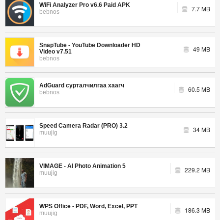
WiFi Analyzer Pro v6.6 Paid APK
7.7 MB
bebnos
SnapTube - YouTube Downloader HD
49 MB
Video v7.51
bebnos
AdGuard сурталчилгаа хаагч
60.5 MB
bebnos
Speed Camera Radar (PRO) 3.2
34 MB
muujig
VIMAGE - AI Photo Animation 5
229.2 MB
muujig
WPS Office - PDF, Word, Excel, PPT
186.3 MB
muujig