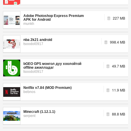
Adobe Photoshop Express Premium
227 MB
APK for Android
munkh
nba 2k21 android
998.4 MB
tsoodol0917
bGEO GPS монгол дуу хоолойтой
49.7 MB
offline ажилладаг
tsoodol0917
Netflix v7.84 (MOD Premium)
11.9 MB
bebnos
Minecraft (1.12.1.1)
88.8 MB
serpent