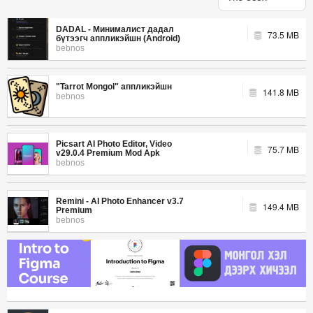
DADAL - Минималист дадал
73.5 MB
бүтээгч аппликэйшн (Android)
bebnos
"Tarrot Mongol" аппликэйшн
141.8 MB
bebnos
Picsart AI Photo Editor, Video
75.7 MB
v29.0.4 Premium Mod Apk
bebnos
Remini - AI Photo Enhancer v3.7
149.4 MB
Premium
bebnos