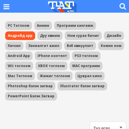
PC Тоглоом
Аниме
Программ хангамж
Андройд app
Дуу хөгжим
Ном сурах бичиг
Дизайн
Хичээл
Захиалгат ажил
Вэб хөгжүүлэлт
Комик ном
Android App
iPhone контент
PS3 тоглоом
Wii тоглоом
XBOX тоглоом
MAC программ
Mac Тоглоом
Жижиг тоглоом
Цуврал кино
Photoshop бэлэн загвар
Illustrator бэлэн загвар
PowerPoint Бэлэн Загвар