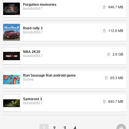
Forgotten memories
946.7 MB
tsoodol0917
Rush rally 3
112.6 MB
tsoodol0917
NBA 2K20
2.6 GB
tsoodol0917
Run Sausage Run android game
65.3 MB
lsuhee
Samorost 3
840.7 MB
tsoodol0917
1
2
3
4