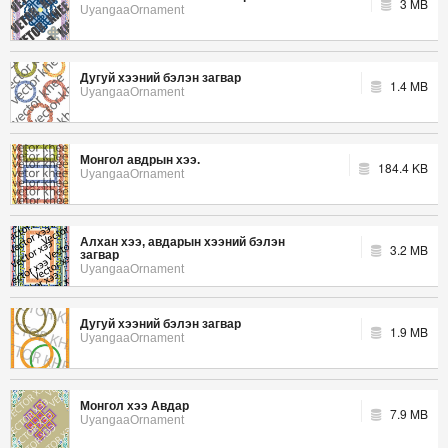
3 MB
UyangaaOrnament
Дугуй хээний бэлэн загвар
1.4 MB
UyangaaOrnament
Монгол авдрын хээ.
184.4 KB
UyangaaOrnament
Алхан хээ, авдарын хээний бэлэн
3.2 MB
загвар
UyangaaOrnament
Дугуй хээний бэлэн загвар
1.9 MB
UyangaaOrnament
Монгол хээ Авдар
7.9 MB
UyangaaOrnament