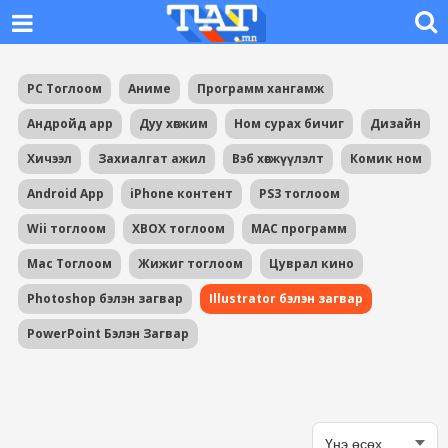
PC Тоглоом
Аниме
Программ хангамж
Андройд app
Дуу хөгжим
Ном сурах бичиг
Дизайн
Хичээл
Захиалгат ажил
Вэб хөгжүүлэлт
Комик ном
Android App
iPhone контент
PS3 тоглоом
Wii тоглоом
XBOX тоглоом
MAC программ
Mac Тоглоом
Жижиг тоглоом
Цуврал кино
Photoshop бэлэн загвар
Illustrator бэлэн загвар
PowerPoint Бэлэн Загвар