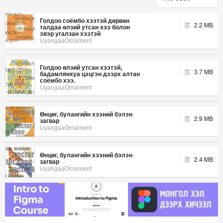
Голдоо соёмбо хээтэй дөрвөн
2.2 MB
талдаа өлзий утсан хээ болон
эвэр угалзан хээтэй
UyangaaOrnament
Голдоо өлзий утсан хээтэй,
3.7 MB
бадамлянхуа цэцгэн дээрх алтан
соёмбо хээ.
UyangaaOrnament
Өнцөг, булангийн хээний бэлэн
2.9 MB
загвар
UyangaaOrnament
Өнцөг, булангийн хээний бэлэн
2.4 MB
загвар
UyangaaOrnament