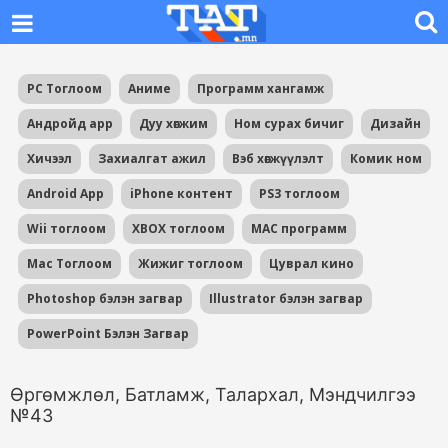
PC Тоглоом
Аниме
Программ хангамж
Андройд app
Дуу хөгжим
Ном сурах бичиг
Дизайн
Хичээл
Захиалгат ажил
Вэб хөгжүүлэлт
Комик ном
Android App
iPhone контент
PS3 тоглоом
Wii тоглоом
XBOX тоглоом
MAC программ
Mac Тоглоом
Жижиг тоглоом
Цуврал кино
Photoshop бэлэн загвар
Illustrator бэлэн загвар
PowerPoint Бэлэн Загвар
Өргөмжлөл, Батламж, Талархал, Мэндчилгээ
№43