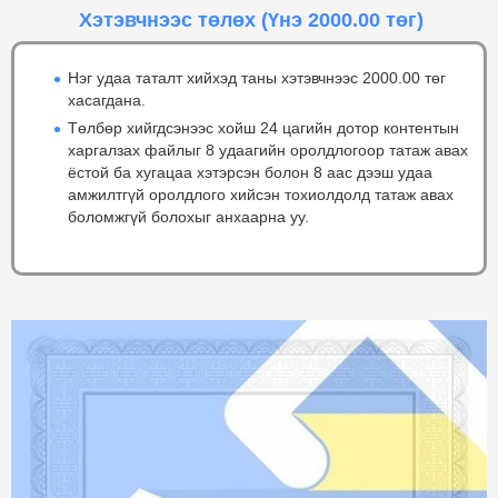
Хэтэвчнээс төлөх
(Үнэ 2000.00 төг)
Нэг удаа таталт хийхэд таны хэтэвчнээс 2000.00 төг
хасагдана.
Төлбөр хийгдсэнээс хойш 24 цагийн дотор контентын
харгалзах файлыг 8 удаагийн оролдлогоор татаж авах
ёстой ба хугацаа хэтэрсэн болон 8 аас дээш удаа
амжилтгүй оролдлого хийсэн тохиолдолд татаж авах
боломжгүй болохыг анхаарна уу.