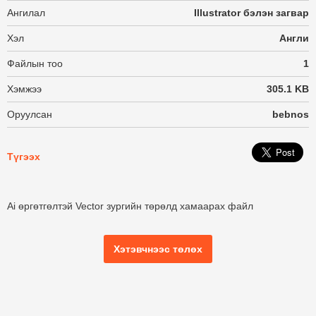
Ангилал
Illustrator бэлэн загвар
Хэл
Англи
Файлын тоо
1
Хэмжээ
305.1 KB
Оруулсан
bebnos
Түгээх
Ai өргөтгөлтэй Vector зургийн төрөлд хамаарах файл
Хэтэвчнээс төлөх