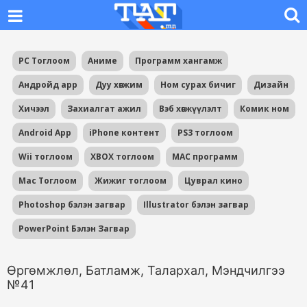
PC Тоглоом
Аниме
Программ хангамж
Андройд app
Дуу хөгжим
Ном сурах бичиг
Дизайн
Хичээл
Захиалгат ажил
Вэб хөгжүүлэлт
Комик ном
Android App
iPhone контент
PS3 тоглоом
Wii тоглоом
XBOX тоглоом
MAC программ
Mac Тоглоом
Жижиг тоглоом
Цуврал кино
Photoshop бэлэн загвар
Illustrator бэлэн загвар
PowerPoint Бэлэн Загвар
Өргөмжлөл, Батламж, Талархал, Мэндчилгээ
№41