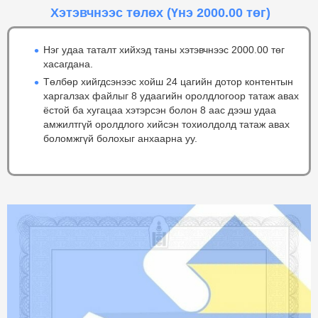
Хэтэвчнээс төлөх
(Үнэ 2000.00 төг)
Нэг удаа таталт хийхэд таны хэтэвчнээс 2000.00 төг
хасагдана.
Төлбөр хийгдсэнээс хойш 24 цагийн дотор контентын
харгалзах файлыг 8 удаагийн оролдлогоор татаж авах
ёстой ба хугацаа хэтэрсэн болон 8 аас дээш удаа
амжилтгүй оролдлого хийсэн тохиолдолд татаж авах
боломжгүй болохыг анхаарна уу.