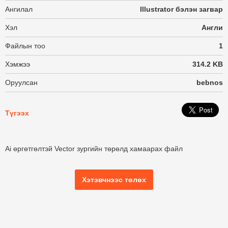
Ангилал
Illustrator бэлэн загвар
Хэл
Англи
Файлын тоо
1
Хэмжээ
314.2 KB
Оруулсан
bebnos
Түгээх
Ai өргөтгөлтэй Vector зургийн төрөлд хамаарах файл
Хэтэвчнээс төлөх