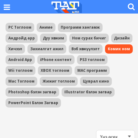
PC Тоглоом
Аниме
Программ хангамж
Андройд app
Дуу хөгжим
Ном сурах бичиг
Дизайн
Хичээл
Захиалгат ажил
Вэб хөгжүүлэлт
Комик ном
Android App
iPhone контент
PS3 тоглоом
Wii тоглоом
XBOX тоглоом
MAC программ
Mac Тоглоом
Жижиг тоглоом
Цуврал кино
Photoshop бэлэн загвар
Illustrator бэлэн загвар
PowerPoint Бэлэн Загвар