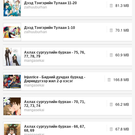
Дээд Тэнгэрийн Тулаан 11-20
81.3 MB
zalhuuburhan
Дээд Тэнгэрийн Тулаан 1-10
70.1 MB
zalhuuburhan
Ахлах сургуулийн бурхан - 75, 76,
60.9 MB
77, 78, 79
mangasekai
Injustice - Бидний дундах бурхад -
166.8 MB
Дөрөвдүгээр жил 2-р хэсэг
mangasekai
Ахлах сургуулийн бурхан - 70, 71,
66.2 MB
72, 73, 74
mangasekai
Ахлах сургуулийн бурхан - 66, 67,
67.8 MB
68, 69
mangasekai