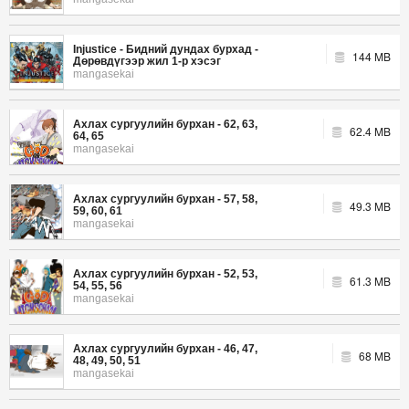
Injustice - Бидний дундах бурхад -
144 MB
Дөрөвдүгээр жил 1-р хэсэг
mangasekai
Ахлах сургуулийн бурхан - 62, 63,
62.4 MB
64, 65
mangasekai
Ахлах сургуулийн бурхан - 57, 58,
49.3 MB
59, 60, 61
mangasekai
Ахлах сургуулийн бурхан - 52, 53,
61.3 MB
54, 55, 56
mangasekai
Ахлах сургуулийн бурхан - 46, 47,
68 MB
48, 49, 50, 51
mangasekai