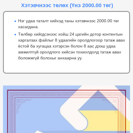
Хэтэвчнээс төлөх
(Үнэ 2000.00 төг)
Нэг удаа таталт хийхэд таны хэтэвчнээс 2000.00 төг
хасагдана.
Төлбөр хийгдсэнээс хойш 24 цагийн дотор контентын
харгалзах файлыг 8 удаагийн оролдлогоор татаж авах
ёстой ба хугацаа хэтэрсэн болон 8 аас дээш удаа
амжилтгүй оролдлого хийсэн тохиолдолд татаж авах
боломжгүй болохыг анхаарна уу.