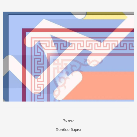
Эхлэл
Холбоо барих