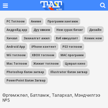
PC Тоглоом
Аниме
Программ хангамж
Андройд app
Дуу хөгжим
Ном сурах бичиг
Дизайн
Хичээл
Захиалгат ажил
Вэб хөгжүүлэлт
Комик ном
Android App
iPhone контент
PS3 тоглоом
Wii тоглоом
XBOX тоглоом
MAC программ
Mac Тоглоом
Жижиг тоглоом
Цуврал кино
Photoshop бэлэн загвар
Illustrator бэлэн загвар
PowerPoint Бэлэн Загвар
Өргөмжлөл, Батламж, Талархал, Мэндчилгээ
№5