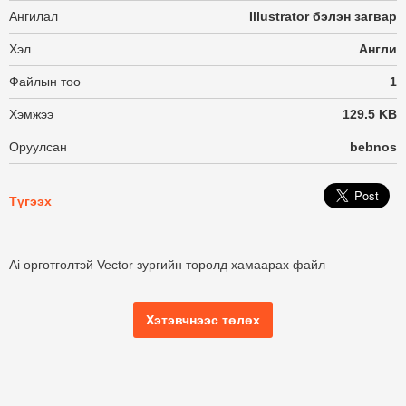
Ангилал
Illustrator бэлэн загвар
Хэл
Англи
Файлын тоо
1
Хэмжээ
129.5 KB
Оруулсан
bebnos
Түгээх
Ai өргөтгөлтэй Vector зургийн төрөлд хамаарах файл
Хэтэвчнээс төлөх