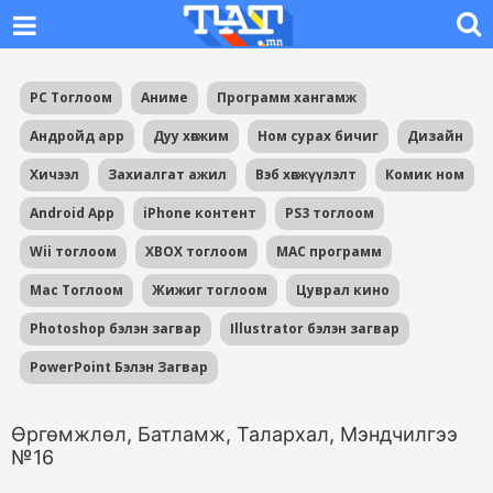
PC Тоглоом
Аниме
Программ хангамж
Андройд app
Дуу хөгжим
Ном сурах бичиг
Дизайн
Хичээл
Захиалгат ажил
Вэб хөгжүүлэлт
Комик ном
Android App
iPhone контент
PS3 тоглоом
Wii тоглоом
XBOX тоглоом
MAC программ
Mac Тоглоом
Жижиг тоглоом
Цуврал кино
Photoshop бэлэн загвар
Illustrator бэлэн загвар
PowerPoint Бэлэн Загвар
Өргөмжлөл, Батламж, Талархал, Мэндчилгээ
№16