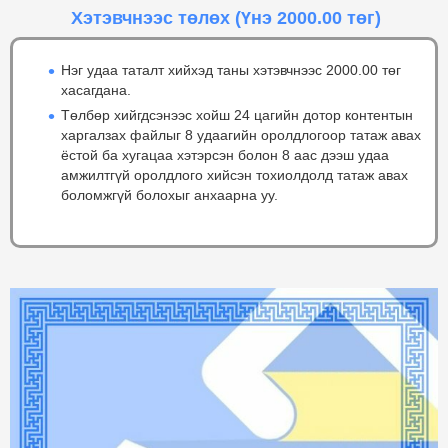
Хэтэвчнээс төлөх
(Үнэ 2000.00 төг)
Нэг удаа таталт хийхэд таны хэтэвчнээс 2000.00 төг
хасагдана.
Төлбөр хийгдсэнээс хойш 24 цагийн дотор контентын
харгалзах файлыг 8 удаагийн оролдлогоор татаж авах
ёстой ба хугацаа хэтэрсэн болон 8 аас дээш удаа
амжилтгүй оролдлого хийсэн тохиолдолд татаж авах
боломжгүй болохыг анхаарна уу.