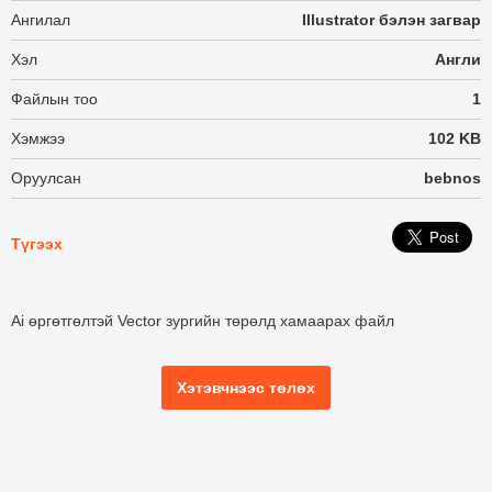
Ангилал
Illustrator бэлэн загвар
Хэл
Англи
Файлын тоо
1
Хэмжээ
102 KB
Оруулсан
bebnos
Түгээх
Ai өргөтгөлтэй Vector зургийн төрөлд хамаарах файл
Хэтэвчнээс төлөх