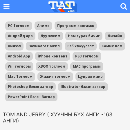
PC Тоглоом
Аниме
Программ хангамж
Андройд app
Дуу хөгжим
Ном сурах бичиг
Дизайн
Хичээл
Захиалгат ажил
Вэб хөгжүүлэлт
Комик ном
Android App
iPhone контент
PS3 тоглоом
Wii тоглоом
XBOX тоглоом
MAC программ
Mac Тоглоом
Жижиг тоглоом
Цуврал кино
Photoshop бэлэн загвар
Illustrator бэлэн загвар
PowerPoint Бэлэн Загвар
TOM AND JERRY ( ХУУЧНЫ БҮХ АНГИ -163
АНГИ)