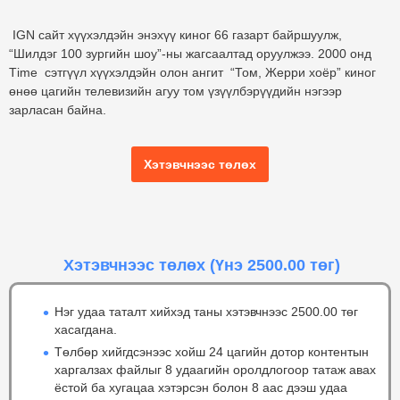
IGN сайт хүүхэлдэйн энэхүү киног 66 газарт байршуулж,
“Шилдэг 100 зургийн шоу”-ны жагсаалтад оруулжээ. 2000 онд
Тime сэтгүүл хүүхэлдэйн олон ангит “Том, Жерри хоёр” киног
өнөө цагийн телевизийн агуу том үзүүлбэрүүдийн нэгээр
зарласан байна.
Хэтэвчнээс төлөх
Хэтэвчнээс төлөх
(Үнэ 2500.00 төг)
Нэг удаа таталт хийхэд таны хэтэвчнээс 2500.00 төг
хасагдана.
Төлбөр хийгдсэнээс хойш 24 цагийн дотор контентын
харгалзах файлыг 8 удаагийн оролдлогоор татаж авах
ёстой ба хугацаа хэтэрсэн болон 8 аас дээш удаа