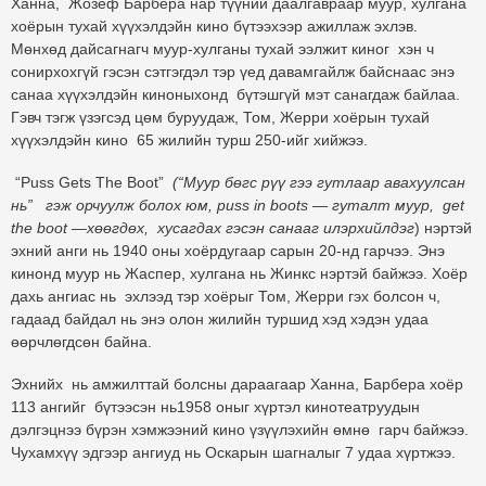
Ханна, Жозеф Барбера нар түүний даалгавраар муур, хулгана
хоёрын тухай хүүхэлдэйн кино бүтээхээр ажиллаж эхлэв.
Мөнхөд дайсагнагч муур-хулганы тухай ээлжит киног хэн ч
сонирхохгүй гэсэн сэтгэгдэл тэр үед давамгайлж байснаас энэ
санаа хүүхэлдэйн киноныхонд бүтэшгүй мэт санагдаж байлаа.
Гэвч тэгж үзэгсэд цөм буруудаж, Том, Жерри хоёрын тухай
хүүхэлдэйн кино 65 жилийн турш 250-ийг хийжээ.
“Puss Gets The Bооt”
(“Муур бөгс рүү гээ гутлаар авахуулсан
нь” гэж орчуулж болох юм, puss in bооts — гуталт муур, get
the bооt —хөөгдөх, хусагдах гэсэн санааг илэрхийлдэг
) нэртэй
эхний анги нь 1940 оны хоёрдугаар сарын 20-нд гарчээ. Энэ
кинонд муур нь Жаспер, хулгана нь Жинкс нэртэй байжээ. Хоёр
дахь ангиас нь эхлээд тэр хоёрыг Том, Жерри гэх болсон ч,
гадаад байдал нь энэ олон жилийн туршид хэд хэдэн удаа
өөрчлөгдсөн байна.
Эхнийх нь амжилттай болсны дараагаар Ханна, Барбера хоёр
113 ангийг бүтээсэн нь1958 оныг хүртэл кинотеатруудын
дэлгэцнээ бүрэн хэмжээний кино үзүүлэхийн өмнө гарч байжээ.
Чухамхүү эдгээр ангиуд нь Оскарын шагналыг 7 удаа хүртжээ.