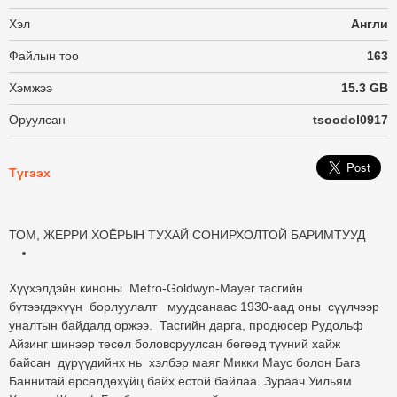
Хэл
Англи
Файлын тоо
163
Хэмжээ
15.3 GB
Оруулсан
tsoodol0917
Түгээх
ТОМ, ЖЕРРИ ХОЁРЫН ТУХАЙ СОНИРХОЛТОЙ БАРИМТУУД
Хүүхэлдэйн киноны Metro-Goldwyn-Mayer тасгийн
бүтээгдэхүүн борлуулалт муудсанаас 1930-аад оны сүүлчээр
уналтын байдалд оржээ. Тасгийн дарга, продюсер Рудольф
Айзинг шинээр төсөл боловсруулсан бөгөөд түүний хайж
байсан дүрүүдийнх нь хэлбэр маяг Микки Маус болон Багз
Баннитай өрсөлдөхүйц байх ёстой байлаа. Зураач Уильям