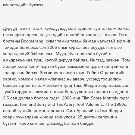
киностудийг булжээ.
Дүрүүд тамхи татаж, хүүхдүүдэд хорт зуршил сурталчилж байна
гэсэн яриа гарсан нь үзэгчдийн онцгой анхаарлыг татлаа. Гэвч
британы Boomerang суваг тамхи татаж байгаа хальстай зургийг
тайрдаг болж эхэлсэн 2006 оныг хүртэл энэ асуудал тэгтлээ
хөндөгдөөгүй байсан юм. Муур, Хулгана хоёр бүхий л
амьдралынхаа турш хэлгүй дүрүүд байлаа. Ингээд, зөвхөн “Том
Жерри хоёр Кино” нэртэй бүрэн хэмжээний цорын ганц кинонд
тэд ярьсан билээ. Энэ кинонд өнчин охин Робин Стралингийг
харгис, хомхой халамжлагчаас нь аварч, үхсэнд тооцогдож
байсан эцгийг нь олж өгөхийн тулд Том, Жерри хоёр найзалсан
тухай гардаг нь шуугиан тарьж борлуулалтын орлого нь едөө л
3.5 сая доллар болсон гэдэг. 2006 онд Film Score Monthly гэдэг
газраас Tom and Jerry and Tex Avery Too! Volume 1: The 1950s.
нэртэй зургийн цомог гаргажээ. Скот Брэдлийн «Том Жерри
хоёр» хүүхэлдэйн кинонд зориулсан 25 дуутай хөгжмийн
бүтээл хоёр компакт дискэнд багтсан байдаг.