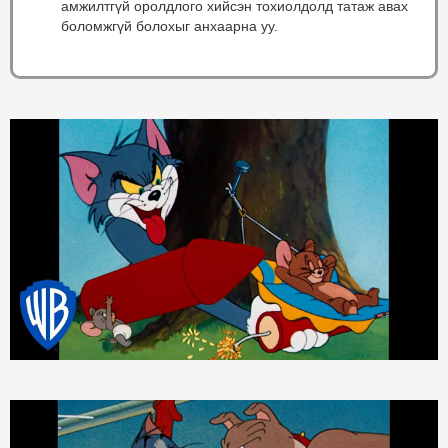
амжилтгүй оролдлого хийсэн тохиолдолд татаж авах
боломжгүй болохыг анхаарна уу.