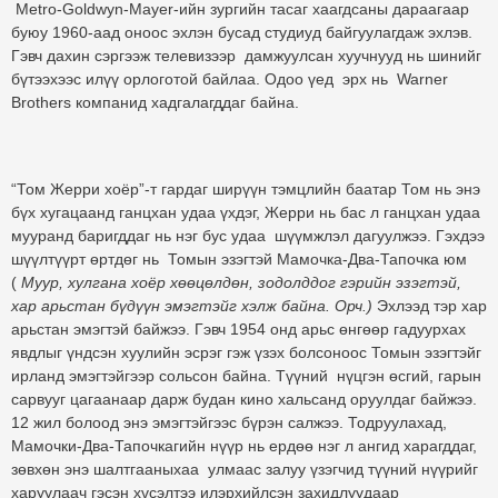
Metro-Goldwyn-Mayer-ийн зургийн тасаг хаагдсаны дараагаар
буюу 1960-аад оноос эхлэн бусад студиуд байгуулагдаж эхлэв.
Гэвч дахин сэргээж телевизээр дамжуулсан хуучнууд нь шинийг
бүтээхээс илүү орлоготой байлаа. Одоо үед эрх нь Warner
Brothers компанид хадгалагддаг байна.
“Том Жерри хоёр”-т гардаг ширүүн тэмцлийн баатар Том нь энэ
бүх хугацаанд ганцхан удаа үхдэг, Жерри нь бас л ганцхан удаа
мууранд баригддаг нь нэг бус удаа шүүмжлэл дагуулжээ. Гэхдээ
шүүлтүүрт өртдөг нь Томын эзэгтэй Мамочка-Два-Тапочка юм
(
Муур, хулгана хоёр хөөцөлдөн, зодолддог гэрийн эзэгтэй,
хар арьстан бүдүүн эмэгтэйг хэлж байна. Орч.)
Эхлээд тэр хар
арьстан эмэгтэй байжээ. Гэвч 1954 онд арьс өнгөөр гадуурхах
явдлыг үндсэн хуулийн эсрэг гэж үзэх болсоноос Томын эзэгтэйг
ирланд эмэгтэйгээр сольсон байна. Түүний нүцгэн өсгий, гарын
сарвууг цагаанаар дарж будан кино хальсанд оруулдаг байжээ.
12 жил болоод энэ эмэгтэйгээс бүрэн салжээ. Тодруулахад,
Мамочки-Два-Тапочкагийн нүүр нь ердөө нэг л ангид харагддаг,
зөвхөн энэ шалтгааныхаа улмаас залуу үзэгчид түүний нүүрийг
харуулаач гэсэн хүсэлтээ илэрхийлсэн захидлуудаар