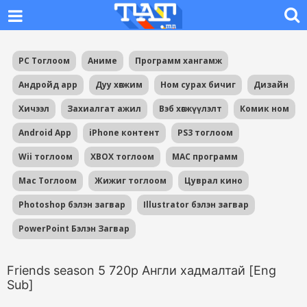
PC Тоглоом
Аниме
Программ хангамж
Андройд app
Дуу хөгжим
Ном сурах бичиг
Дизайн
Хичээл
Захиалгат ажил
Вэб хөгжүүлэлт
Комик ном
Android App
iPhone контент
PS3 тоглоом
Wii тоглоом
XBOX тоглоом
MAC программ
Mac Тоглоом
Жижиг тоглоом
Цуврал кино
Photoshop бэлэн загвар
Illustrator бэлэн загвар
PowerPoint Бэлэн Загвар
Friends season 5 720p Англи хадмалтай [Eng
Sub]