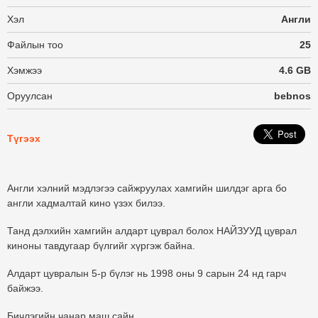
Хэл
Англи
Файлын тоо
25
Хэмжээ
4.6 GB
Оруулсан
bebnos
Түгээх
Англи хэлний мэдлэгээ сайжруулах хамгийн шилдэг арга бо
англи хадмалтай кино үзэх билээ.
Танд дэлхийн хамгийн алдарт цуврал болох НАЙЗУУД цуврал
киноны тавдугаар бүлгийг хүргэж байна.
Алдарт цувралын 5-р бүлэг нь 1998 оны 9 сарын 24 нд гарч
байжээ.
Бичлэгийн чанар маш сайн.