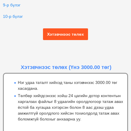
9-р бүлэг
10-р бүлэг
Хэтэвчнээс төлөх
Хэтэвчнээс төлөх
(Үнэ 3000.00 төг)
Нэг удаа таталт хийхэд таны хэтэвчнээс 3000.00 төг
хасагдана.
Төлбөр хийгдсэнээс хойш 24 цагийн дотор контентын
харгалзах файлыг 8 удаагийн оролдлогоор татаж авах
ёстой ба хугацаа хэтэрсэн болон 8 аас дээш удаа
амжилтгүй оролдлого хийсэн тохиолдолд татаж авах
боломжгүй болохыг анхаарна уу.