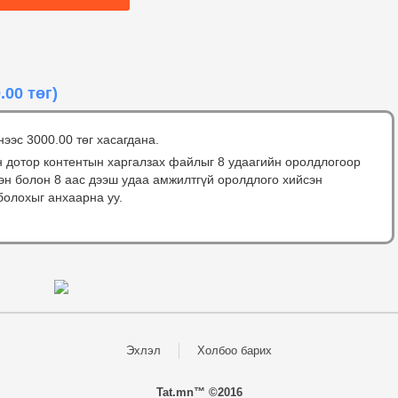
.00 төг)
нээс 3000.00 төг хасагдана.
н дотор контентын харгалзах файлыг 8 удаагийн оролдлогоор
сэн болон 8 аас дээш удаа амжилтгүй оролдлого хийсэн
болохыг анхаарна уу.
Эхлэл
Холбоо барих
Tat.mn™ ©2016