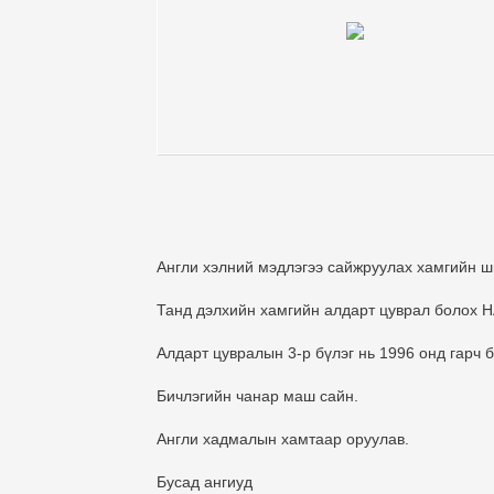
Англи хэлний мэдлэгээ сайжруулах хамгийн ши
Танд дэлхийн хамгийн алдарт цуврал болох Н
Алдарт цувралын 3-р бүлэг нь 1996 онд гарч 
Бичлэгийн чанар маш сайн.
Англи хадмалын хамтаар оруулав.
Бусад ангиуд