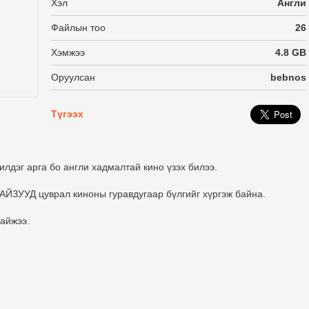
Хэл
Англи
Файлын тоо
26
Хэмжээ
4.8 GB
Оруулсан
bebnos
Түгээх
лдэг арга бо англи хадмалтай кино үзэх билээ.
АЙЗУУД цуврал киноны гуравдугаар бүлгийг хүргэж байна.
байжээ.