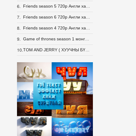
6.
Friends season 5 720p Англи хадмалтай [Eng Sub]
7.
Friends season 6 720p Англи хадмалтай [Eng Sub]
8.
Friends season 4 720p Англи хадмалтай [Eng Sub]
9.
Game of thrones season 1 монгол хэлээр
10.
TOM AND JERRY ( ХУУЧНЫ БҮХ АНГИ -163 АНГИ)