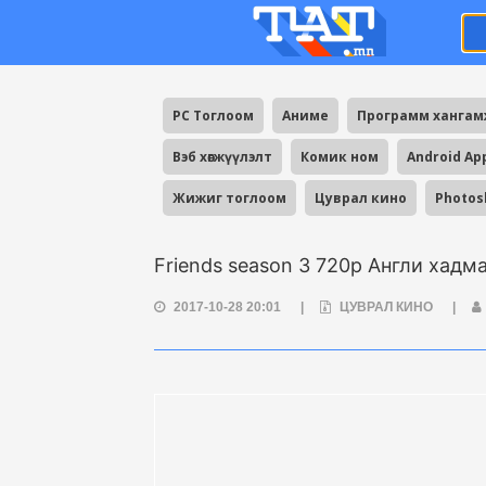
PC Тоглоом
Аниме
Программ ханга
Вэб хөгжүүлэлт
Комик ном
Android Ap
Жижиг тоглоом
Цуврал кино
Photos
Friends season 3 720p Англи хадм
2017-10-28 20:01
|
ЦУВРАЛ КИНО
|