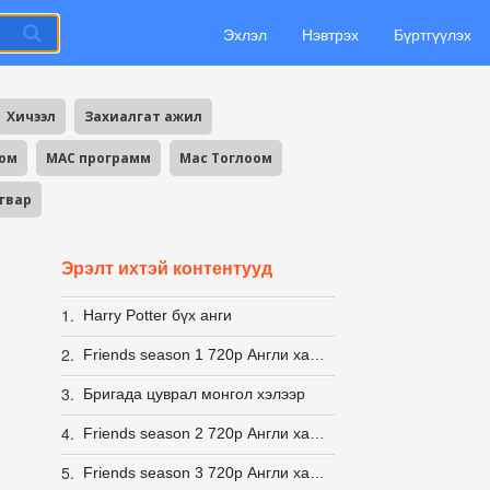
Эхлэл
Нэвтрэх
Бүртгүүлэх
Хичээл
Захиалгат ажил
оом
MAC программ
Mac Тоглоом
агвар
Эрэлт ихтэй контентууд
1.
Harry Potter бүх анги
2.
Friends season 1 720p Англи хадмалтай [Eng Sub]
3.
Бригада цуврал монгол хэлээр
4.
Friends season 2 720p Англи хадмалтай [Eng Sub]
5.
Friends season 3 720p Англи хадмалтай [Eng Sub]