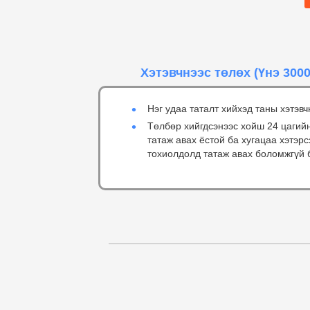
Хэтэвчнээс төлөх
(Үнэ 3000
Нэг удаа таталт хийхэд таны хэтэвч
Төлбөр хийгдсэнээс хойш 24 цагий
татаж авах ёстой ба хугацаа хэтэр
тохиолдолд татаж авах боломжгүй 