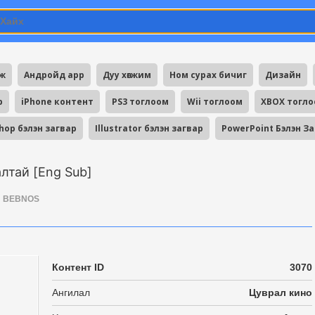
мж
Андройд app
Дуу хөгжим
Ном сурах бичиг
Дизайн
p
iPhone контент
PS3 тоглоом
Wii тоглоом
XBOX тогл
hop бэлэн загвар
Illustrator бэлэн загвар
PowerPoint Бэлэн З
алтай [Eng Sub]
BEBNOS
Контент ID
3070
Ангилал
Цуврал кино