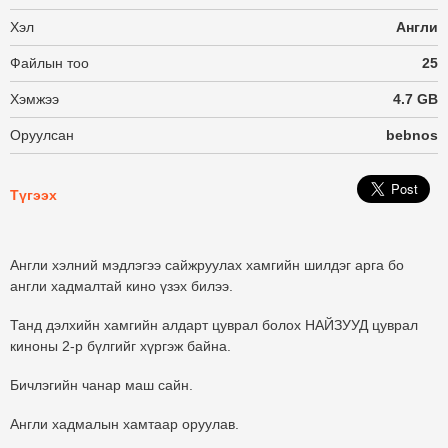
Хэл
Англи
Файлын тоо
25
Хэмжээ
4.7 GB
Оруулсан
bebnos
Түгээх
Англи хэлний мэдлэгээ сайжруулах хамгийн шилдэг арга бо
англи хадмалтай кино үзэх билээ.
Танд дэлхийн хамгийн алдарт цуврал болох НАЙЗУУД цуврал
киноны 2-р бүлгийг хүргэж байна.
Бичлэгийн чанар маш сайн.
Англи хадмалын хамтаар оруулав.