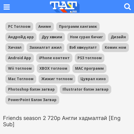
PC Тоглоом
Аниме
Программ хангамж
Андройд app
Дуу хөгжим
Ном сурах бичиг
Дизайн
Хичээл
Захиалгат ажил
Вэб хөгжүүлэлт
Комик ном
Android App
iPhone контент
PS3 тоглоом
Wii тоглоом
XBOX тоглоом
MAC программ
Mac Тоглоом
Жижиг тоглоом
Цуврал кино
Photoshop бэлэн загвар
Illustrator бэлэн загвар
PowerPoint Бэлэн Загвар
Friends season 2 720p Англи хадмалтай [Eng
Sub]