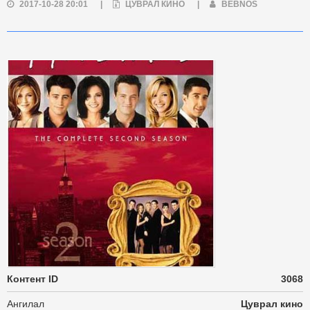
2017-10-28 20:01
|
ЦУВРАЛ КИНО
|
BEBNOS
Контент ID
3068
Ангилал
Цуврал кино