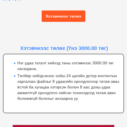
Хэтэвчнээс төлөх
Хэтэвчнээс төлөх
(Үнэ 3000.00 төг)
Нэг удаа таталт хийхэд таны хэтэвчнээс 3000.00 төг
хасагдана.
Төлбөр хийгдсэнээс хойш 24 цагийн дотор контентын
харгалзах файлыг 8 удаагийн оролдлогоор татаж авах
ёстой ба хугацаа хэтэрсэн болон 8 аас дээш удаа
амжилтгүй оролдлого хийсэн тохиолдолд татаж авах
боломжгүй болохыг анхаарна уу.