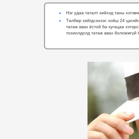
Нэг удаа таталт хийхэд таны хэтэвч
Төлбөр хийгдсэнээс хойш 24 цагий
татаж авах ёстой ба хугацаа хэтэр
тохиолдолд татаж авах боломжгүй 