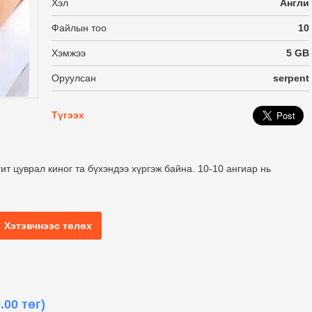
Хэл
Англи
Файлын тоо
10
Хэмжээ
5 GB
Оруулсан
serpent
Түгээх
ит цуврал киног та бүхэндээ хүргэж байна. 10-10 ангиар нь
Хэтэвчнээс төлөх
.00 төг)