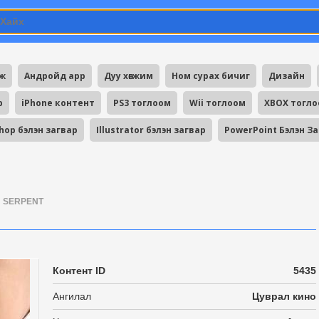
мж
Андройд app
Дуу хөгжим
Ном сурах бичиг
Дизайн
p
iPhone контент
PS3 тоглоом
Wii тоглоом
XBOX тогл
hop бэлэн загвар
Illustrator бэлэн загвар
PowerPoint Бэлэн З
SERPENT
Контент ID
5435
Ангилал
Цуврал кино