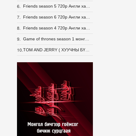
6.
Friends season 5 720p Англи хадмалтай [Eng Sub]
7.
Friends season 6 720p Англи хадмалтай [Eng Sub]
8.
Friends season 4 720p Англи хадмалтай [Eng Sub]
9.
Game of thrones season 1 монгол хэлээр
10.
TOM AND JERRY ( ХУУЧНЫ БҮХ АНГИ -163 АНГИ)