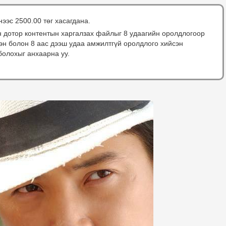
нээс 2500.00 төг хасагдана.
н дотор контентын харгалзах файлыг 8 удаагийн оролдлогоор
сэн болон 8 аас дээш удаа амжилтгүй оролдлого хийсэн
болохыг анхаарна уу.