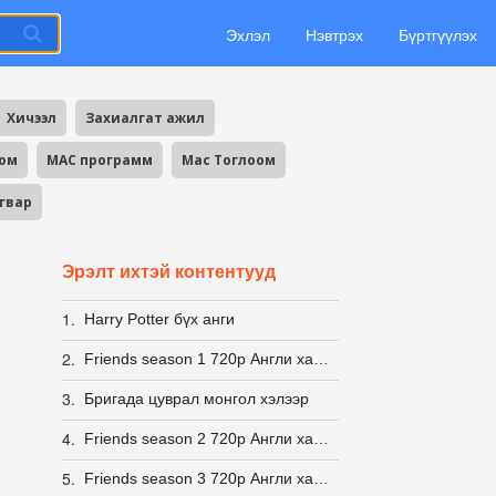
Эхлэл
Нэвтрэх
Бүртгүүлэх
Хичээл
Захиалгат ажил
оом
MAC программ
Mac Тоглоом
агвар
Эрэлт ихтэй контентууд
1.
Harry Potter бүх анги
2.
Friends season 1 720p Англи хадмалтай [Eng Sub]
3.
Бригада цуврал монгол хэлээр
4.
Friends season 2 720p Англи хадмалтай [Eng Sub]
5.
Friends season 3 720p Англи хадмалтай [Eng Sub]