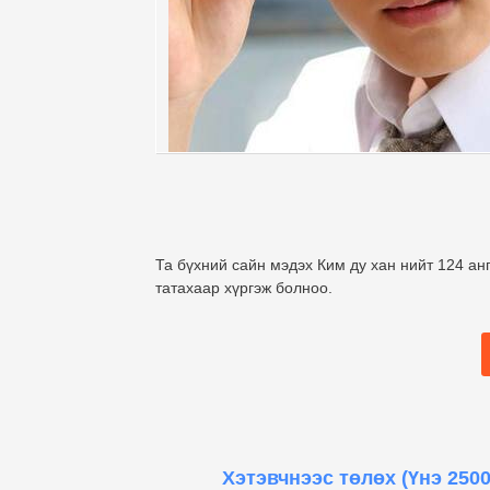
Та бүхний сайн мэдэх Ким ду хан нийт 124 анг
татахаар хүргэж болноо.
Хэтэвчнээс төлөх
(Үнэ 2500