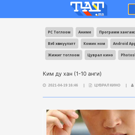
PC Тоглоом
Аниме
Программ ханга
Вэб хөгжүүлэлт
Комик ном
Android Ap
Жижиг тоглоом
Цуврал кино
Photos
Ким ду хан (1-10 анги)
2021-04-19 16:46
|
ЦУВРАЛ КИНО
|