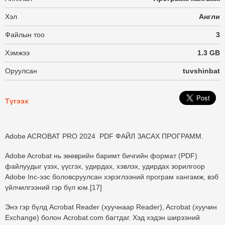
Хэл
Англи
Файлын тоо
3
Хэмжээ
1.3 GB
Оруулсан
tuvshinbat
Түгээх
Adobe ACROBAT PRO 2024 PDF ФАЙЛ ЗАСАХ ПРОГРАММ.
Adobe Acrobat нь зөөврийн баримт бичгийн формат (PDF)
файлуудыг үзэх, үүсгэх, удирдах, хэвлэх, удирдах зорилгоор
Adobe Inc-ээс боловсруулсан хэрэглээний програм хангамж, вэб
үйлчилгээний гэр бүл юм.[17]
Энэ гэр бүлд Acrobat Reader (хуучнаар Reader), Acrobat (хуучин
Exchange) болон Acrobat.com багтдаг. Хэд хэдэн ширээний