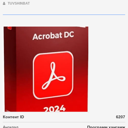
TUVSHINBAT
Контент ID
6207
Ангилал
Программ хангамж