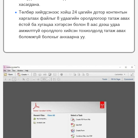
хасагдана.
Төлбөр хийгдсэнээс хойш 24 цагийн дотор контентын
харгалзах файлыг 8 удаагийн оролдлогоор татаж авах
ёстой ба хугацаа хэтэрсэн болон 8 аас дээш удаа
амжилтгүй оролдлого хийсэн тохиолдолд татаж авах
боломжгүй болохыг анхаарна уу.