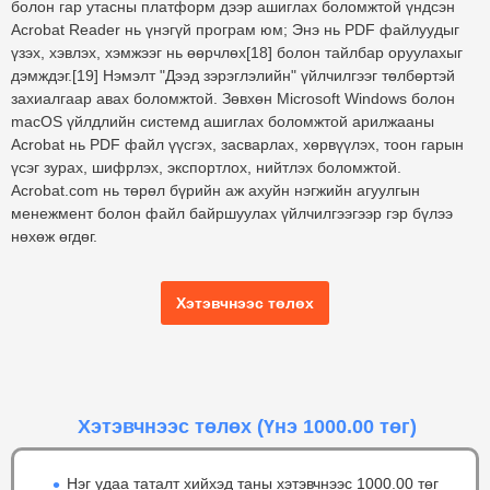
болон гар утасны платформ дээр ашиглах боломжтой үндсэн
Acrobat Reader нь үнэгүй програм юм; Энэ нь PDF файлуудыг
үзэх, хэвлэх, хэмжээг нь өөрчлөх[18] болон тайлбар оруулахыг
дэмждэг.[19] Нэмэлт "Дээд зэрэглэлийн" үйлчилгээг төлбөртэй
захиалгаар авах боломжтой. Зөвхөн Microsoft Windows болон
macOS үйлдлийн системд ашиглах боломжтой арилжааны
Acrobat нь PDF файл үүсгэх, засварлах, хөрвүүлэх, тоон гарын
үсэг зурах, шифрлэх, экспортлох, нийтлэх боломжтой.
Acrobat.com нь төрөл бүрийн аж ахуйн нэгжийн агуулгын
менежмент болон файл байршуулах үйлчилгээгээр гэр бүлээ
нөхөж өгдөг.
Хэтэвчнээс төлөх
Хэтэвчнээс төлөх
(Үнэ 1000.00 төг)
Нэг удаа таталт хийхэд таны хэтэвчнээс 1000.00 төг