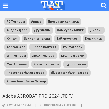
PC Тоглоом
Аниме
Программ хангамж
Андройд app
Дуу хөгжим
Ном сурах бичиг
Дизайн
Хичээл
Захиалгат ажил
Вэб хөгжүүлэлт
Комик ном
Android App
iPhone контент
PS3 тоглоом
Wii тоглоом
XBOX тоглоом
MAC программ
Mac Тоглоом
Жижиг тоглоом
Цуврал кино
Photoshop бэлэн загвар
Illustrator бэлэн загвар
PowerPoint Бэлэн Загвар
Adobe ACROBAT PRO 2024 /PDF/
2024-11-25 17:44
|
ПРОГРАММ ХАНГАМЖ
|