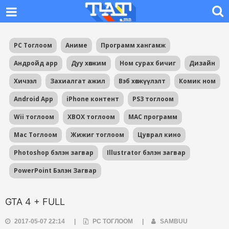
PC Тоглоом
Аниме
Программ хангамж
Андройд app
Дуу хөгжим
Ном сурах бичиг
Дизайн
Хичээл
Захиалгат ажил
Вэб хөгжүүлэлт
Комик ном
Android App
iPhone контент
PS3 тоглоом
Wii тоглоом
XBOX тоглоом
MAC программ
Mac Тоглоом
Жижиг тоглоом
Цуврал кино
Photoshop бэлэн загвар
Illustrator бэлэн загвар
PowerPoint Бэлэн Загвар
GTA 4 + FULL
2017-05-07 22:14
|
PC ТОГЛООМ
|
SAMBUU