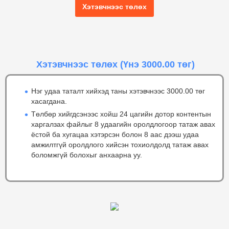
Хэтэвчнээс төлөх
Хэтэвчнээс төлөх
(Үнэ 3000.00 төг)
Нэг удаа таталт хийхэд таны хэтэвчнээс 3000.00 төг
хасагдана.
Төлбөр хийгдсэнээс хойш 24 цагийн дотор контентын
харгалзах файлыг 8 удаагийн оролдлогоор татаж авах
ёстой ба хугацаа хэтэрсэн болон 8 аас дээш удаа
амжилтгүй оролдлого хийсэн тохиолдолд татаж авах
боломжгүй болохыг анхаарна уу.