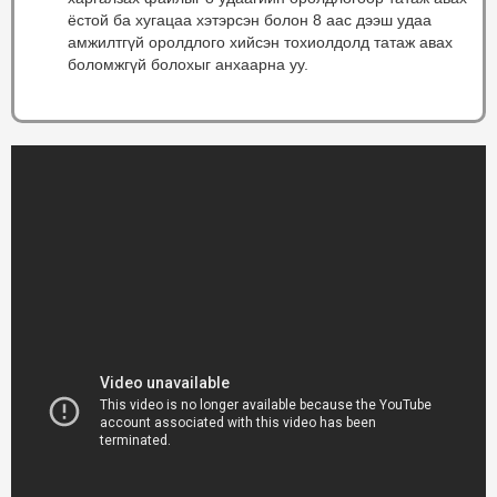
ёстой ба хугацаа хэтэрсэн болон 8 аас дээш удаа
амжилтгүй оролдлого хийсэн тохиолдолд татаж авах
боломжгүй болохыг анхаарна уу.