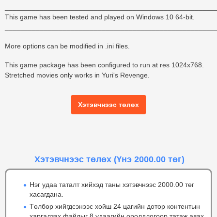
______________________________________________________
This game has been tested and played on Windows 10 64-bit.
______________________________________________________
More options can be modified in .ini files.
This game package has been configured to run at res 1024x768.
Stretched movies only works in Yuri's Revenge.
Хэтэвчнээс төлөх
Хэтэвчнээс төлөх
(Үнэ 2000.00 төг)
Нэг удаа таталт хийхэд таны хэтэвчнээс 2000.00 төг
хасагдана.
Төлбөр хийгдсэнээс хойш 24 цагийн дотор контентын
харгалзах файлыг 8 удаагийн оролдлогоор татаж авах