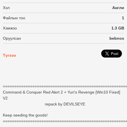
Хэл
Англи
Файлын тоо
1
Хэмжээ
1.3 GB
Оруулсан
bebnos
Түгээх
======================================================
Command & Conquer Red Alert 2 + Yuri's Revenge [Win10 Fixed]
V2
repack by DEVILSEYE
Keep seeding the goods!
======================================================