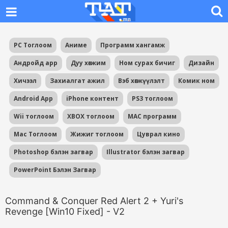
PC Тоглоом
Аниме
Программ хангамж
Андройд app
Дуу хөгжим
Ном сурах бичиг
Дизайн
Хичээл
Захиалгат ажил
Вэб хөгжүүлэлт
Комик ном
Android App
iPhone контент
PS3 тоглоом
Wii тоглоом
XBOX тоглоом
MAC программ
Mac Тоглоом
Жижиг тоглоом
Цуврал кино
Photoshop бэлэн загвар
Illustrator бэлэн загвар
PowerPoint Бэлэн Загвар
Command & Conquer Red Alert 2 + Yuri's
Revenge [Win10 Fixed] - V2