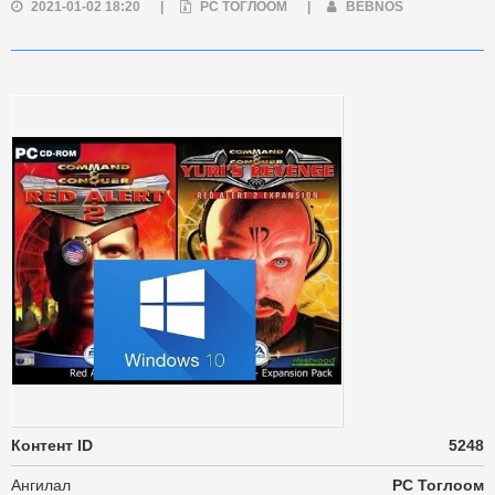
2021-01-02 18:20
|
PC ТОГЛООМ
|
BEBNOS
Контент ID
5248
Ангилал
PC Тоглоом