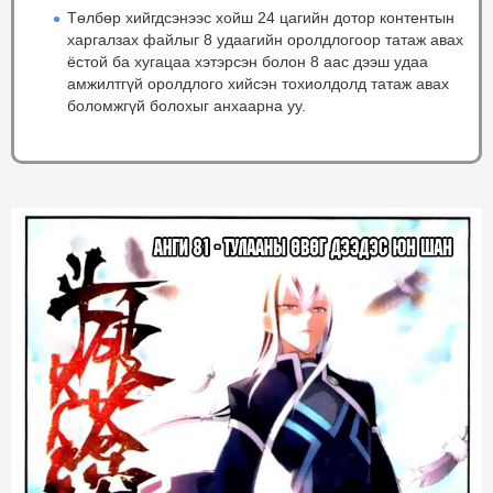
Төлбөр хийгдсэнээс хойш 24 цагийн дотор контентын
харгалзах файлыг 8 удаагийн оролдлогоор татаж авах
ёстой ба хугацаа хэтэрсэн болон 8 аас дээш удаа
амжилтгүй оролдлого хийсэн тохиолдолд татаж авах
боломжгүй болохыг анхаарна уу.