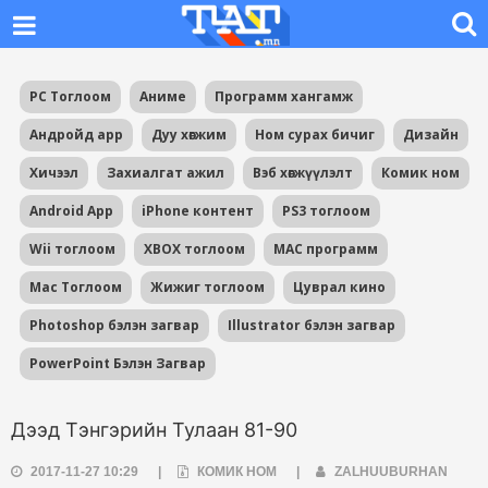
PC Тоглоом
Аниме
Программ хангамж
Андройд app
Дуу хөгжим
Ном сурах бичиг
Дизайн
Хичээл
Захиалгат ажил
Вэб хөгжүүлэлт
Комик ном
Android App
iPhone контент
PS3 тоглоом
Wii тоглоом
XBOX тоглоом
MAC программ
Mac Тоглоом
Жижиг тоглоом
Цуврал кино
Photoshop бэлэн загвар
Illustrator бэлэн загвар
PowerPoint Бэлэн Загвар
Дээд Тэнгэрийн Тулаан 81-90
2017-11-27 10:29
|
КОМИК НОМ
|
ZALHUUBURHAN