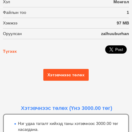
Хэл
Монгол
Файлын тоо
1
Хэмжээ
97 MB
Оруулсан
zalhuuburhan
Түгээх
Хэтэвчнээс төлөх
Хэтэвчнээс төлөх
(Үнэ 3000.00 төг)
Нэг удаа таталт хийхэд таны хэтэвчнээс 3000.00 төг
хасагдана.